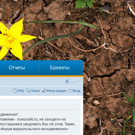
Отчеты
Бреветы
FAQ
Поиск
Регистрация
Вход
одвижения”,
словиями - пожалуйста, не заходите на
постараемся уведомить Вас об этом. Также,
 «Форум мариупольского велодвижения»