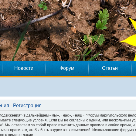
Новости
Форум
Статьи
ния - Регистрация
лодвижения” (в дальнейшем «мы», «нас», «наш», “Форум мариупольского вел
инимаете следующие условия. Если Вы не согласны с одним, или несколькими у
. Мы оставляем за собой право изменить данные правила в любое время, и 
ся к правилам, чтобы быть в курсе всех изменений. Использование форума
е с ними согласие.