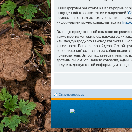
Наши форумы работают на платформе phpBB (
выпущенной в соответствии с лицензией “
Ge
осуществляют только техническю поддержку
информацией можно ознакомиться на
http:
Вы подтверждаете своё согласие не размеща
также прочих материалов, нарушаюших зако
или международного законодательства. В с
известность Вашего провайдера. С этой цел
велодвижения” оставляет за собой право в 
пользователь, Вы соглашаетесь с тем, что 
третьим лицам без Вашего согласия, админи
получить доступ к этой информации вследст
Список форумов