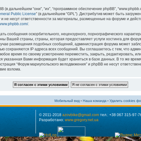
в дальнейшем “они”, “их”, “программное обеспечение phpBB”, “www.phpbb.co
neral Public License
” (в дальнейшем “GPL”). Дистрибутив может быть загруже
 и не несут ответственности за материалы, размещенные на форуме и дейст
//www.phpbb.com/
.
ть сообщения оскорбительного, нецензурного, порнографического характера,
ны Вашей страны, страны, которая предоставляет услуги хостинга для фору
лучае размещения подобных сообщений, администрация форума может заблок
ью сохраняются IP адреса всех сообщений. Вы соглашаетесь с тем, что адм
любое время по своему усмотрению переместить, закрыть, редактировать, ил
вся указанная Вами информация будет храниться в базе данных. В то же вре
страция “Форум мариупольского велодвижения” и phpBB не несут ответственн
вие взлома.
Мобильный вид
•
Наша команда
•
Удалить cookies ф
© 2011-2018
azovbike@gmail.com
тел.: +38 067 315-97-7
Разработано:
www.gregory.net.ua