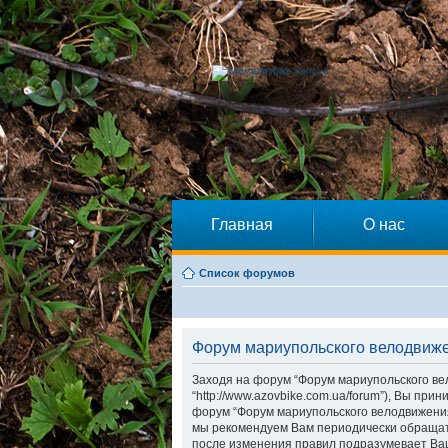
Главная
О нас
Список форумов
Форум мариупольского велодвиже
Заходя на форум “Форум мариупольского ве
“http://www.azovbike.com.ua/forum”), Вы пр
форум “Форум мариупольского велодвижения”
мы рекомендуем Вам периодически обращать
после изменения правил подразумевает Ваш