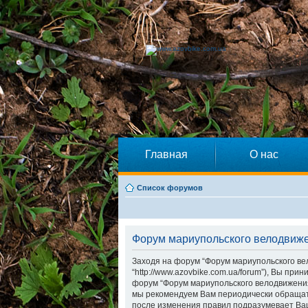
Главная
О нас
Список форумов
Форум мариупольского велодвиже
Заходя на форум “Форум мариупольского ве
“http://www.azovbike.com.ua/forum”), Вы пр
форум “Форум мариупольского велодвижения”
мы рекомендуем Вам периодически обращать
после изменения правил подразумевает Ваш