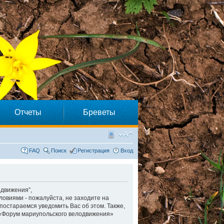
Отчеты
Бреветы
FAQ
Поиск
Регистрация
Вход
одвижения”,
словиями - пожалуйста, не заходите на
постараемся уведомить Вас об этом. Также,
 «Форум мариупольского велодвижения»