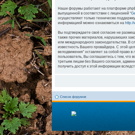
Наши форумы работают на платформе phpBB (
выпущенной в соответствии с лицензией “
Ge
осуществляют только техническю поддержку
информацией можно ознакомиться на
http:
Вы подтверждаете своё согласие не размеща
также прочих материалов, нарушаюших зако
или международного законодательства. В с
известность Вашего провайдера. С этой цел
велодвижения” оставляет за собой право в 
пользователь, Вы соглашаетесь с тем, что 
третьим лицам без Вашего согласия, админи
получить доступ к этой информации вследст
Список форумов