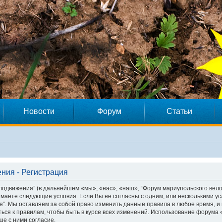
Новости
Форум
Статьи
ния - Регистрация
лодвижения” (в дальнейшем «мы», «нас», «наш», “Форум мариупольского вел
инимаете следующие условия. Если Вы не согласны с одним, или несколькими у
. Мы оставляем за собой право изменить данные правила в любое время, и 
ся к правилам, чтобы быть в курсе всех изменений. Использование форума
е с ними согласие.