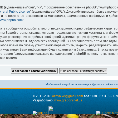
в дальнейшем “они”, “их”, “программное обеспечение phpBB”, “www.phpbb.co
neral Public License
” (в дальнейшем “GPL”). Дистрибутив может быть загруже
 и не несут ответственности за материалы, размещенные на форуме и дейст
//www.phpbb.com/
.
ть сообщения оскорбительного, нецензурного, порнографического характера,
ны Вашей страны, страны, которая предоставляет услуги хостинга для фору
лучае размещения подобных сообщений, администрация форума может заблок
ью сохраняются IP адреса всех сообщений. Вы соглашаетесь с тем, что адм
любое время по своему усмотрению переместить, закрыть, редактировать, ил
вся указанная Вами информация будет храниться в базе данных. В то же вре
страция “Форум мариупольского велодвижения” и phpBB не несут ответственн
вие взлома.
Мобильный вид
•
Наша команда
•
Удалить cookies ф
© 2011-2018
azovbike@gmail.com
тел.: +38 067 315-97-7
Разработано:
www.gregory.net.ua