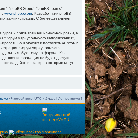
m”, “phpBB Group”, “phpBB Teams”),
н с
www.phpbb.com
. Разработчики phpBB
вия администрации. С более детальной
 угроз и призывов к национальной розни, а
ма “Форум мариупольского велодвижения”,
ировать Ваш аккаунт и поставить об этом в
инистрация “Форум мариупольского
и удалить любую тему на форуме. Как
мя, данная информация не будет доступна
ости за действия хакеров, которые могут
орума
• Часовой пояс: UTC + 2 часа [ Летнее время ]
6