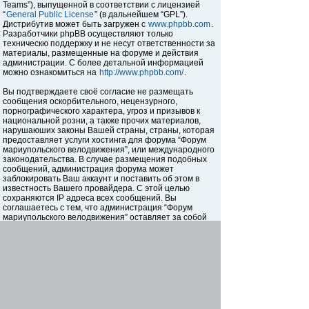
Teams”), выпущенной в соответствии с лицензией
“
General Public License
” (в дальнейшем “GPL”).
Дистрибутив может быть загружен с
www.phpbb.com
.
Разработчики phpBB осуществляют только
техническю поддержку и не несут ответственности за
материалы, размещенные на форуме и действия
администрации. С более детальной информацией
можно ознакомиться на
http://www.phpbb.com/
.
Вы подтверждаете своё согласие не размещать
сообщения оскорбительного, нецензурного,
порнографического характера, угроз и призывов к
национальной розни, а также прочих материалов,
нарушаюших законы Вашей страны, страны, которая
предоставляет услуги хостинга для форума “Форум
мариупольского велодвижения”, или международного
законодательства. В случае размещения подобных
сообщений, администрация форума может
заблокировать Ваш аккаунт и поставить об этом в
известность Вашего провайдера. С этой целью
сохраняются IP адреса всех сообщений. Вы
соглашаетесь с тем, что администрация “Форум
мариупольского велодвижения” оставляет за собой
право в любое время по своему усмотрению
переместить, закрыть, редактировать, или удалить
любую тему на форуме. Как пользователь, Вы
соглашаетесь с тем, что вся указанная Вами
информация будет храниться в базе данных. В то же
время, данная информация не будет доступна
третьим лицам без Вашего согласия, администрация
“Форум мариупольского велодвижения” и phpBB не
несут ответственности за действия хакеров, которые