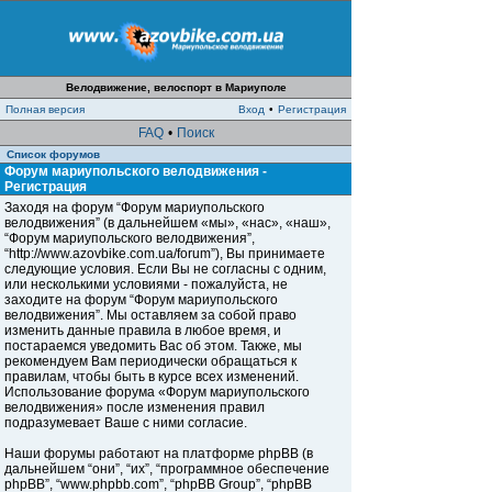
Велодвижение, велоспорт в Мариуполе
Полная версия
Вход
•
Регистрация
FAQ
•
Поиск
Список форумов
Форум мариупольского велодвижения -
Регистрация
Заходя на форум “Форум мариупольского
велодвижения” (в дальнейшем «мы», «нас», «наш»,
“Форум мариупольского велодвижения”,
“http://www.azovbike.com.ua/forum”), Вы принимаете
следующие условия. Если Вы не согласны с одним,
или несколькими условиями - пожалуйста, не
заходите на форум “Форум мариупольского
велодвижения”. Мы оставляем за собой право
изменить данные правила в любое время, и
постараемся уведомить Вас об этом. Также, мы
рекомендуем Вам периодически обращаться к
правилам, чтобы быть в курсе всех изменений.
Использование форума «Форум мариупольского
велодвижения» после изменения правил
подразумевает Ваше с ними согласие.
Наши форумы работают на платформе phpBB (в
дальнейшем “они”, “их”, “программное обеспечение
phpBB”, “www.phpbb.com”, “phpBB Group”, “phpBB