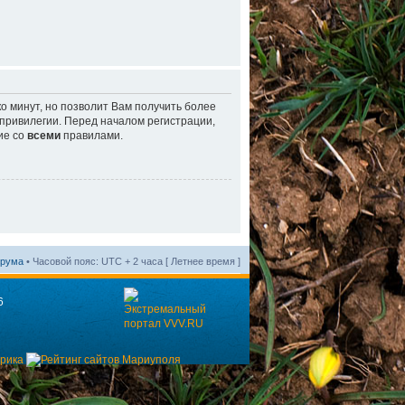
о минут, но позволит Вам получить более
ривилегии. Перед началом регистрации,
ие со
всеми
правилами.
орума
• Часовой пояс: UTC + 2 часа [ Летнее время ]
6