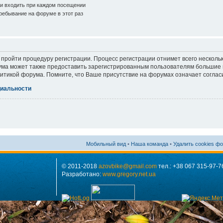
и входить при каждом посещении
ебывание на форуме в этот раз
 пройти процедуру регистрации. Процесс регистрации отнимет всего нескольк
ма может также предоставить зарегистрированным пользователям большие п
итикой форума. Помните, что Ваше присутствие на форумах означает соглас
иальности
Мобильный вид
•
Наша команда
•
Удалить cookies ф
© 2011-2018
azovbike@gmail.com
тел.: +38 067 315-97-7
Разработано:
www.gregory.net.ua