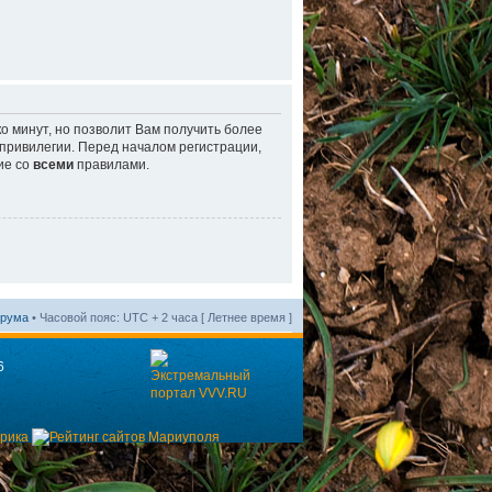
о минут, но позволит Вам получить более
ривилегии. Перед началом регистрации,
ие со
всеми
правилами.
орума
• Часовой пояс: UTC + 2 часа [ Летнее время ]
6