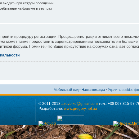
и входить при каждом посещении
ебывание на форуме в этот раз
 пройти процедуру регистрации. Процесс регистрации отнимет всего нескольк
ма может также предоставить зарегистрированным пользователям большие п
итикой форума. Помните, что Ваше присутствие на форумах означает соглас
иальности
Мобильный вид
•
Наша команда
•
Удалить cookies ф
© 2011-2018
azovbike@gmail.com
тел.: +38 067 315-97-7
Разработано:
www.gregory.net.ua