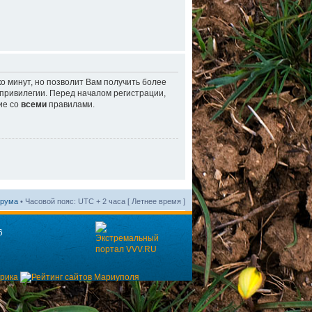
о минут, но позволит Вам получить более
ривилегии. Перед началом регистрации,
ие со
всеми
правилами.
орума
• Часовой пояс: UTC + 2 часа [ Летнее время ]
6