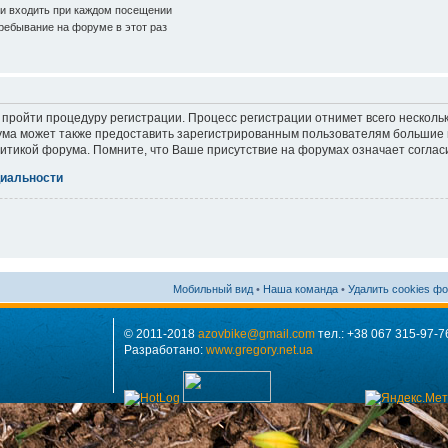
и входить при каждом посещении
ебывание на форуме в этот раз
 пройти процедуру регистрации. Процесс регистрации отнимет всего нескольк
ма может также предоставить зарегистрированным пользователям большие п
итикой форума. Помните, что Ваше присутствие на форумах означает соглас
иальности
Мобильный вид
•
Наша команда
•
Удалить cookies ф
© 2011-2018
azovbike@gmail.com
тел.: +38 067 315-97-7
Разработано:
www.gregory.net.ua