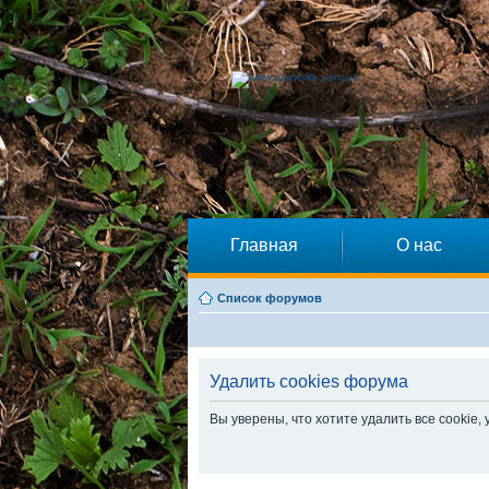
Главная
О нас
Список форумов
Удалить cookies форума
Вы уверены, что хотите удалить все cooki