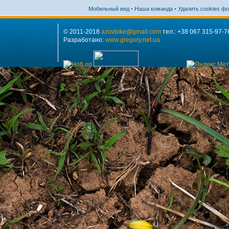
Мобильный вид
•
Наша команда
•
Удалить cookies ф
© 2011-2018
azovbike@gmail.com
тел.: +38 067 315-97-7
Разработано:
www.gregory.net.ua