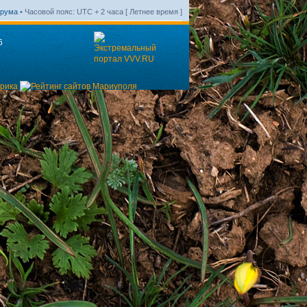
орума
• Часовой пояс: UTC + 2 часа [ Летнее время ]
6