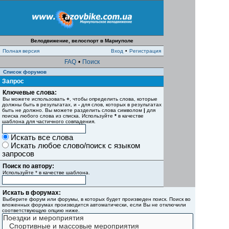
Велодвижение, велоспорт в Мариуполе
Полная версия
Вход
•
Регистрация
FAQ
•
Поиск
Список форумов
Запрос
Ключевые слова:
Вы можете использовать
+
, чтобы определить слова, которые
должны быть в результатах, и
-
для слов, которых в результатах
быть не должно. Вы можете разделить слова символом
|
для
поиска любого слова из списка. Используйте
*
в качестве
шаблона для частичного совпадения.
Искать все слова
Искать любое слово/поиск с языком
запросов
Поиск по автору:
Используйте * в качестве шаблона.
Искать в форумах:
Выберите форум или форумы, в которых будет произведен поиск. Поиск во
вложенных форумах производится автоматически, если Вы не отключили
соответствующую опцию ниже.