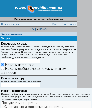
Велодвижение, велоспорт в Мариуполе
Полная версия
Вход
•
Регистрация
FAQ
•
Поиск
Список форумов
Запрос
Ключевые слова:
Вы можете использовать
+
, чтобы определить слова, которые
должны быть в результатах, и
-
для слов, которых в результатах
быть не должно. Вы можете разделить слова символом
|
для
поиска любого слова из списка. Используйте
*
в качестве
шаблона для частичного совпадения.
Искать все слова
Искать любое слово/поиск с языком
запросов
Поиск по автору:
Используйте * в качестве шаблона.
Искать в форумах:
Выберите форум или форумы, в которых будет произведен поиск. Поиск во
вложенных форумах производится автоматически, если Вы не отключили
соответствующую опцию ниже.