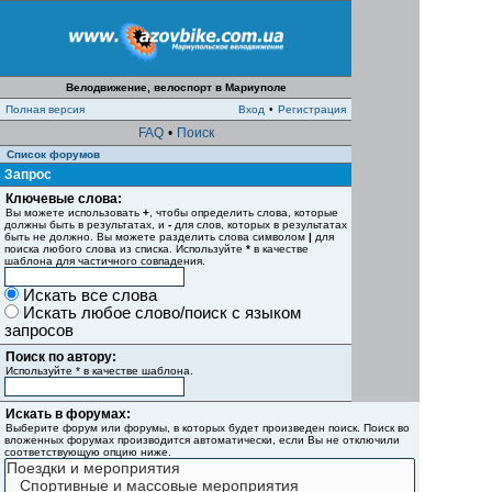
Велодвижение, велоспорт в Мариуполе
Полная версия
Вход
•
Регистрация
FAQ
•
Поиск
Список форумов
Запрос
Ключевые слова:
Вы можете использовать
+
, чтобы определить слова, которые
должны быть в результатах, и
-
для слов, которых в результатах
быть не должно. Вы можете разделить слова символом
|
для
поиска любого слова из списка. Используйте
*
в качестве
шаблона для частичного совпадения.
Искать все слова
Искать любое слово/поиск с языком
запросов
Поиск по автору:
Используйте * в качестве шаблона.
Искать в форумах:
Выберите форум или форумы, в которых будет произведен поиск. Поиск во
вложенных форумах производится автоматически, если Вы не отключили
соответствующую опцию ниже.