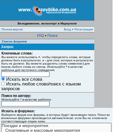
Велодвижение, велоспорт в Мариуполе
Полная версия
Вход
•
Регистрация
FAQ
•
Поиск
Список форумов
Запрос
Ключевые слова:
Вы можете использовать
+
, чтобы определить слова, которые
должны быть в результатах, и
-
для слов, которых в результатах
быть не должно. Вы можете разделить слова символом
|
для
поиска любого слова из списка. Используйте
*
в качестве
шаблона для частичного совпадения.
Искать все слова
Искать любое слово/поиск с языком
запросов
Поиск по автору:
Используйте * в качестве шаблона.
Искать в форумах:
Выберите форум или форумы, в которых будет произведен поиск. Поиск во
вложенных форумах производится автоматически, если Вы не отключили
соответствующую опцию ниже.