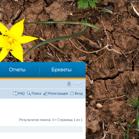
Отчеты
Бреветы
FAQ
Поиск
Регистрация
Вход
Результатов поиска: 0 • Страница
1
из
1