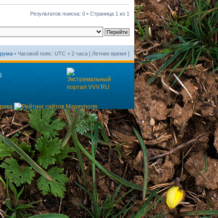
Результатов поиска: 0 • Страница
1
из
1
орума
• Часовой пояс: UTC + 2 часа [ Летнее время ]
6