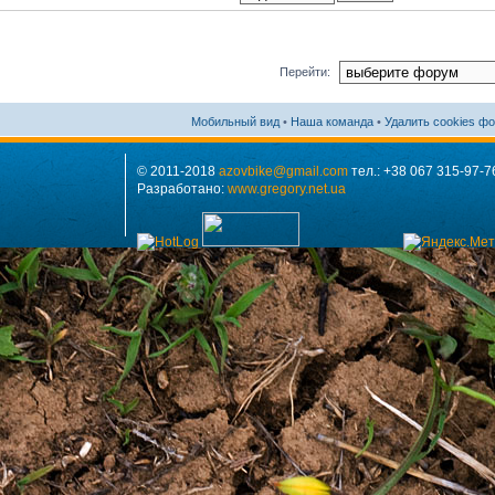
Перейти:
Мобильный вид
•
Наша команда
•
Удалить cookies ф
© 2011-2018
azovbike@gmail.com
тел.: +38 067 315-97-7
Разработано:
www.gregory.net.ua