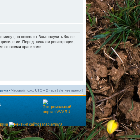
о минут, но позволит Вам получить более
ривилегии. Перед началом регистрации,
ие со
всеми
правилами.
орума
• Часовой пояс: UTC + 2 часа [ Летнее время ]
6