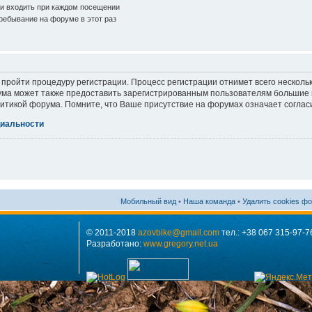
и входить при каждом посещении
ебывание на форуме в этот раз
 пройти процедуру регистрации. Процесс регистрации отнимет всего нескольк
ма может также предоставить зарегистрированным пользователям большие п
итикой форума. Помните, что Ваше присутствие на форумах означает соглас
иальности
Мобильный вид
•
Наша команда
•
Удалить cookies ф
© 2011-2018
azovbike@gmail.com
тел.: +38 067 315-97-7
Разработано:
www.gregory.net.ua