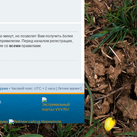
о минут, но позволит Вам получить более
ривилегии. Перед началом регистрации,
ие со
всеми
правилами.
орума
• Часовой пояс: UTC + 2 часа [ Летнее время ]
6