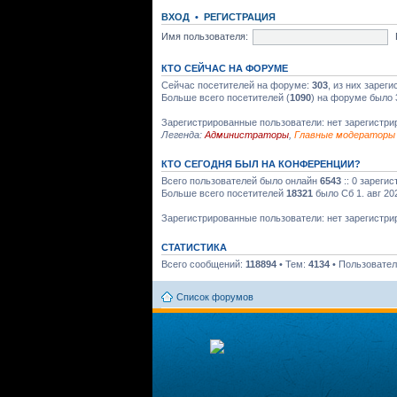
ВХОД
•
РЕГИСТРАЦИЯ
Имя пользователя:
КТО СЕЙЧАС НА ФОРУМЕ
Сейчас посетителей на форуме:
303
, из них зарег
Больше всего посетителей (
1090
) на форуме было 
Зарегистрированные пользователи: нет зарегистр
Легенда:
Администраторы
,
Главные модераторы
КТО СЕГОДНЯ БЫЛ НА КОНФЕРЕНЦИИ?
Всего пользователей было онлайн
6543
:: 0 зареги
Больше всего посетителей
18321
было Сб 1. авг 20
Зарегистрированные пользователи: нет зарегистр
СТАТИСТИКА
Всего сообщений:
118894
• Тем:
4134
• Пользовате
Список форумов