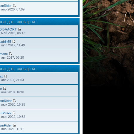
smRider
 апр 2020, 07:09
ОСЛЕДНЕЕ СООБЩЕНИЕ
OК-AV-ORT
 май 2016, 08:12
adrin65
 июл 2017, 11:49
omanc
 авг 2017, 06:20
ОСЛЕДНЕЕ СООБЩЕНИЕ
ex
 авг 2021, 21:53
do
 ноя 2019, 16:01
smRider
 июн 2020, 16:25
o-Ваныч
 июн 2022, 10:52
smRider
 янв 2021, 11:11