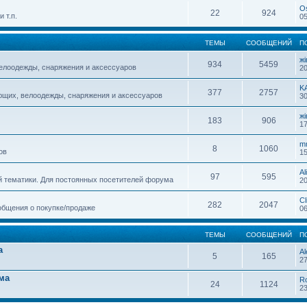
O
22
924
 т.п.
05
ТЕМЫ
СООБЩЕНИЙ
П
жi
934
5459
елоодежды, снаряжения и аксессуаров
20
K
377
2757
ющих, велоодежды, снаряжения и аксессуаров
30
жi
183
906
17
m
8
1060
ов
15
Al
97
595
й тематики. Для постоянных посетителей форума
20
Cl
282
2047
общения о покупке/продаже
06
ТЕМЫ
СООБЩЕНИЙ
П
а
Al
5
165
27
ма
R
24
1124
23