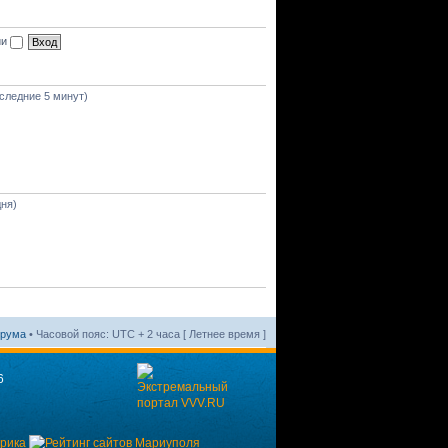
ии
оследние 5 минут)
дня)
орума
• Часовой пояс: UTC + 2 часа [ Летнее время ]
6