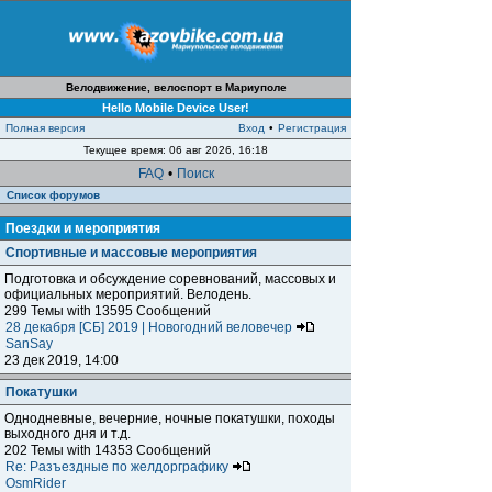
Велодвижение, велоспорт в Мариуполе
Hello Mobile Device User!
Полная версия
Вход
•
Регистрация
Текущее время: 06 авг 2026, 16:18
FAQ
•
Поиск
Список форумов
Поездки и мероприятия
Спортивные и массовые мероприятия
Подготовка и обсуждение соревнований, массовых и
официальных мероприятий. Велодень.
299 Темы with 13595 Сообщений
28 декабря [СБ] 2019 | Новогодний веловечер
SanSay
23 дек 2019, 14:00
Покатушки
Однодневные, вечерние, ночные покатушки, походы
выходного дня и т.д.
202 Темы with 14353 Сообщений
Re: Разъездные по желдорграфику
OsmRider