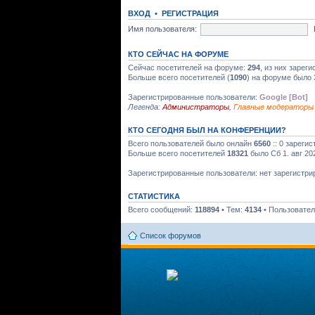
ВХОД
•
РЕГИСТРАЦИЯ
Имя пользователя:
КТО СЕЙЧАС НА ФОРУМЕ
Сейчас посетителей на форуме:
294
, из них зарег
Больше всего посетителей (
1090
) на форуме было 
Зарегистрированные пользователи:
Google [Bot]
Легенда:
Администраторы
,
Главные модераторы
КТО СЕГОДНЯ БЫЛ НА КОНФЕРЕНЦИИ?
Всего пользователей было онлайн
6560
:: 0 зареги
Больше всего посетителей
18321
было Сб 1. авг 20
Зарегистрированные пользователи: нет зарегистр
СТАТИСТИКА
Всего сообщений:
118894
• Тем:
4134
• Пользовате
Список форумов