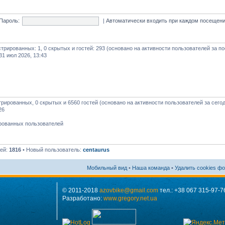
Пароль:
|
Автоматически входить при каждом посещен
истрированных: 1, 0 скрытых и гостей: 293 (основано на активности пользователей за п
31 июл 2026, 13:43
стрированных, 0 скрытых и 6560 гостей (основано на активности пользователей за сего
26
ированных пользователей
лей:
1816
• Новый пользователь:
centaurus
Мобильный вид
•
Наша команда
•
Удалить cookies ф
© 2011-2018
azovbike@gmail.com
тел.: +38 067 315-97-7
Разработано:
www.gregory.net.ua