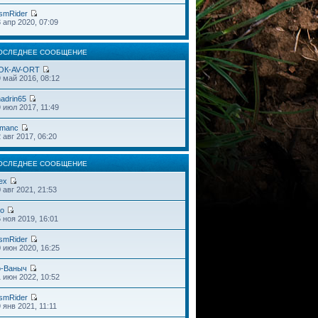
smRider
 апр 2020, 07:09
ОСЛЕДНЕЕ СООБЩЕНИЕ
OК-AV-ORT
 май 2016, 08:12
adrin65
 июл 2017, 11:49
omanc
 авг 2017, 06:20
ОСЛЕДНЕЕ СООБЩЕНИЕ
ex
 авг 2021, 21:53
do
 ноя 2019, 16:01
smRider
 июн 2020, 16:25
o-Ваныч
 июн 2022, 10:52
smRider
 янв 2021, 11:11