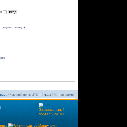
ии
оследние 5 минут)
дня)
орума
• Часовой пояс: UTC + 2 часа [ Летнее время ]
6