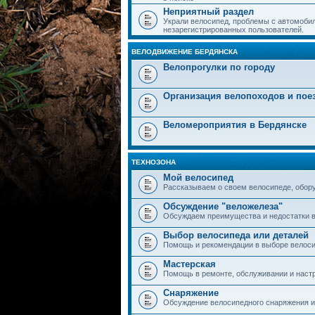
Неприятный раздел
Украли велосипед, проблемы с автомобил
незарегистрированных пользователей.
ВЕЛОДВИЖЕНИЕ БЕРДЯНСКА
Велопрогулки по городу
Организация велопоходов и пое
Веломероприятия в Бердянске
ТЕХНОЗОНА
Мой велосипед
Рассказываем о своем велосипеде, обор
Обсуждение "веложелеза"
Обсуждаем преимущества и недостатки в
Выбор велосипеда или деталей
Помощь и рекомендации в выборе велоси
Мастерская
Помощь в ремонте, обслуживании и наст
Снаряжение
Обсуждение велосипедного снаряжения и