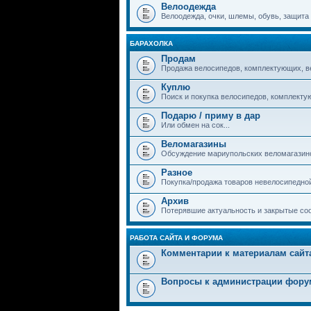
Велоодежда
Велоодежда, очки, шлемы, обувь, защита и
БАРАХОЛКА
Продам
Продажа велосипедов, комплектующих, в
Куплю
Поиск и покупка велосипедов, комплекту
Подарю / приму в дар
Или обмен на сок...
Веломагазины
Обсуждение мариупольских веломагазин
Разное
Покупка/продажа товаров невелосипедно
Архив
Потерявшие актуальность и закрытые со
РАБОТА САЙТА И ФОРУМА
Комментарии к материалам сайт
Вопросы к администрации фору