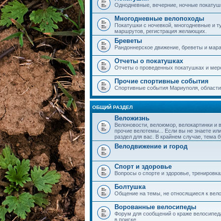
Однодневные, вечерние, ночные покатушки
Многодневные велопоходы
Покатушки с ночевкой, многодневные и т
маршрутов, регистрация желающих.
Бреветы
Рандоннерское движение, бреветы и мар
Отчеты о покатушках
Отчеты о проведенных покатушках и мер
Прочие спортивные события
Спортивные события Мариуполя, области,
ОБЩИЙ РАЗДЕЛ
Веложизнь
Велоновости, велоюмор, велокартинки и 
прочие велотемы... Если вы не знаете или
раздел для вас. В крайнем случае, тема 
Велодвижение и город
Спорт и здоровье
Вопросы о спорте и здоровье, тренировка
Болтушка
Общение на темы, не относящиеся к вело
Ворованные велосипеды
Форум для сообщений о краже велосипеда
в поиске