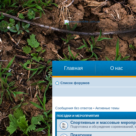
Главная
О нас
Список форумов
Сообщения без ответов
•
Активные темы
ПОЕЗДКИ И МЕРОПРИЯТИЯ
Спортивные и массовые меропр
Подготовка и обсуждение соревнований,
Покатушки