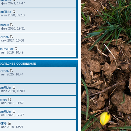
 фев 2021, 14:47
smRider
 май 2020, 09:13
италик
 фев 2020, 19:31
вягель
 сен 2024, 15:06
рантишек
 авг 2019, 10:49
ОСЛЕДНЕЕ СООБЩЕНИЕ
вягель
 авг 2025, 16:44
smRider
 июл 2020, 15:00
omeo
 апр 2018, 11:57
smRider
 сен 2020, 17:47
00KG
 авг 2018, 13:21