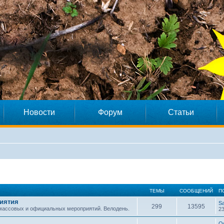
Новости
Форум
Статьи
ТЕМЫ
СООБЩЕНИЙ
П
иятия
S
299
13595
 массовых и официальных мероприятий. Велодень.
23
O