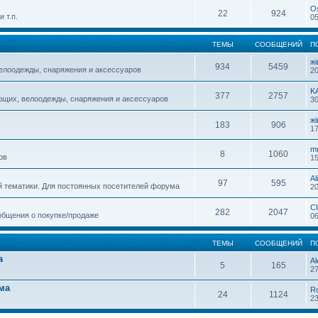
O
22
924
 т.п.
05
ТЕМЫ
СООБЩЕНИЙ
П
жi
934
5459
елоодежды, снаряжения и аксессуаров
20
K
377
2757
ющих, велоодежды, снаряжения и аксессуаров
30
жi
183
906
17
m
8
1060
ов
15
Al
97
595
й тематики. Для постоянных посетителей форума
20
Cl
282
2047
общения о покупке/продаже
06
ТЕМЫ
СООБЩЕНИЙ
П
а
Al
5
165
27
ма
R
24
1124
23