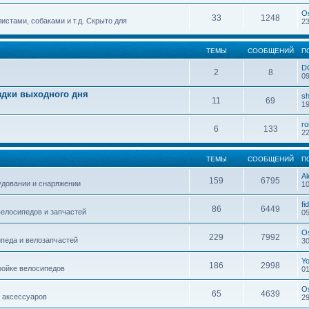
O
33
1248
истами, собаками и т.д. Скрыто для
23
ТЕМЫ
СООБЩЕНИЙ
П
D
2
8
09
здки выходного дня
sh
11
69
19
r
6
133
22
ТЕМЫ
СООБЩЕНИЙ
П
Al
159
6795
удовании и снаряжении
10
fi
86
6449
елосипедов и запчастей
05
O
229
7992
педа и велозапчастей
30
Y
186
2998
ройке велосипедов
01
O
65
4639
 аксессуаров
29