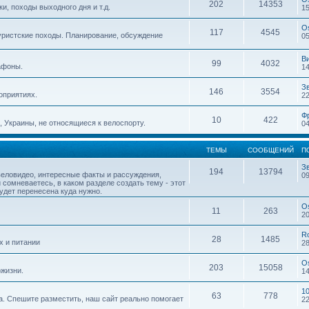
202
14353
, походы выходного дня и т.д.
15
O
117
4545
уристские походы. Планирование, обсуждение
05
В
99
4032
афоны.
14
З
146
3554
оприятиях.
22
Ф
10
422
 Украины, не относящиеся к велоспорту.
04
ТЕМЫ
СООБЩЕНИЙ
П
З
194
13794
веловидео, интересные факты и рассуждения,
09
 сомневаетесь, в каком разделе создать тему - этот
будет перенесена куда нужно.
O
11
263
20
R
28
1485
х и питании
28
O
203
15058
жизни.
14
1
63
778
. Спешите разместить, наш сайт реально помогает
22