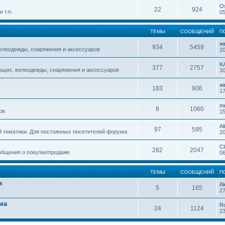
O
22
924
 т.п.
05
ТЕМЫ
СООБЩЕНИЙ
П
жi
934
5459
елоодежды, снаряжения и аксессуаров
20
K
377
2757
ющих, велоодежды, снаряжения и аксессуаров
30
жi
183
906
17
m
8
1060
ов
15
Al
97
595
й тематики. Для постоянных посетителей форума
20
Cl
282
2047
общения о покупке/продаже
06
ТЕМЫ
СООБЩЕНИЙ
П
а
Al
5
165
27
ма
R
24
1124
23