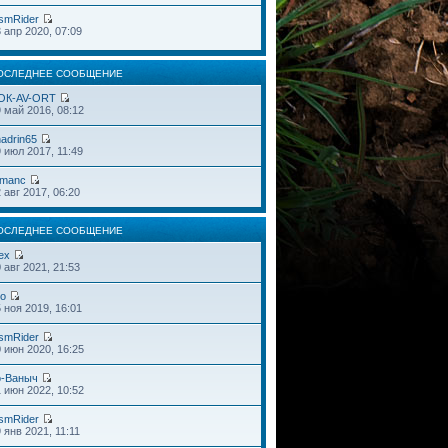
smRider
 апр 2020, 07:09
ОСЛЕДНЕЕ СООБЩЕНИЕ
OК-AV-ORT
 май 2016, 08:12
adrin65
 июл 2017, 11:49
omanc
 авг 2017, 06:20
ОСЛЕДНЕЕ СООБЩЕНИЕ
ex
 авг 2021, 21:53
do
 ноя 2019, 16:01
smRider
 июн 2020, 16:25
o-Ваныч
 июн 2022, 10:52
smRider
 янв 2021, 11:11