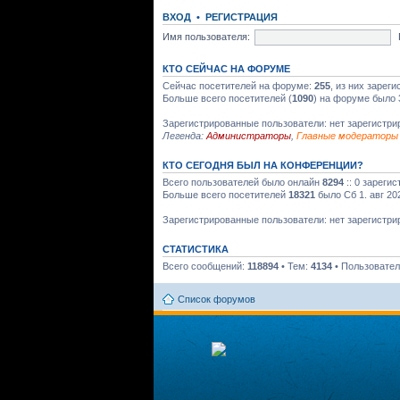
ВХОД
•
РЕГИСТРАЦИЯ
Имя пользователя:
КТО СЕЙЧАС НА ФОРУМЕ
Сейчас посетителей на форуме:
255
, из них зарег
Больше всего посетителей (
1090
) на форуме было 
Зарегистрированные пользователи: нет зарегистр
Легенда:
Администраторы
,
Главные модераторы
КТО СЕГОДНЯ БЫЛ НА КОНФЕРЕНЦИИ?
Всего пользователей было онлайн
8294
:: 0 зареги
Больше всего посетителей
18321
было Сб 1. авг 20
Зарегистрированные пользователи: нет зарегистр
СТАТИСТИКА
Всего сообщений:
118894
• Тем:
4134
• Пользовате
Список форумов