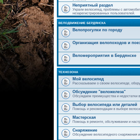
Неприятный раздел
Украли велосипед, проблемы с автомобил
незарегистрированных пользователей.
ВЕЛОДВИЖЕНИЕ БЕРДЯНСКА
Велопрогулки по городу
Организация велопоходов и пое
Веломероприятия в Бердянске
ТЕХНОЗОНА
Мой велосипед
Рассказываем о своем велосипеде, обор
Обсуждение "веложелеза"
Обсуждаем преимущества и недостатки в
Выбор велосипеда или деталей
Помощь и рекомендации в выборе велоси
Мастерская
Помощь в ремонте, обслуживании и наст
Снаряжение
Обсуждение велосипедного снаряжения и