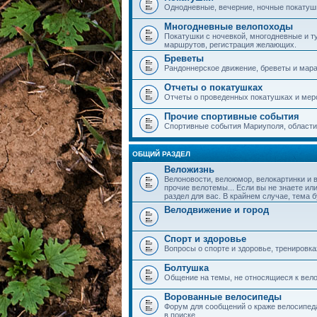
Однодневные, вечерние, ночные покатушки
Многодневные велопоходы
Покатушки с ночевкой, многодневные и т
маршрутов, регистрация желающих.
Бреветы
Рандоннерское движение, бреветы и мар
Отчеты о покатушках
Отчеты о проведенных покатушках и мер
Прочие спортивные события
Спортивные события Мариуполя, области,
ОБЩИЙ РАЗДЕЛ
Веложизнь
Велоновости, велоюмор, велокартинки и 
прочие велотемы... Если вы не знаете или
раздел для вас. В крайнем случае, тема 
Велодвижение и город
Спорт и здоровье
Вопросы о спорте и здоровье, тренировка
Болтушка
Общение на темы, не относящиеся к вело
Ворованные велосипеды
Форум для сообщений о краже велосипеда
в поиске