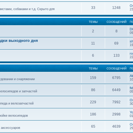
O
33
1248
истами, собаками и т.д. Скрыто для
23
ТЕМЫ
СООБЩЕНИЙ
П
D
2
8
09
здки выходного дня
sh
11
69
19
r
6
133
22
ТЕМЫ
СООБЩЕНИЙ
П
Al
159
6795
удовании и снаряжении
10
fi
86
6449
елосипедов и запчастей
05
O
229
7992
педа и велозапчастей
30
Y
186
2998
ройке велосипедов
01
O
65
4639
 аксессуаров
29