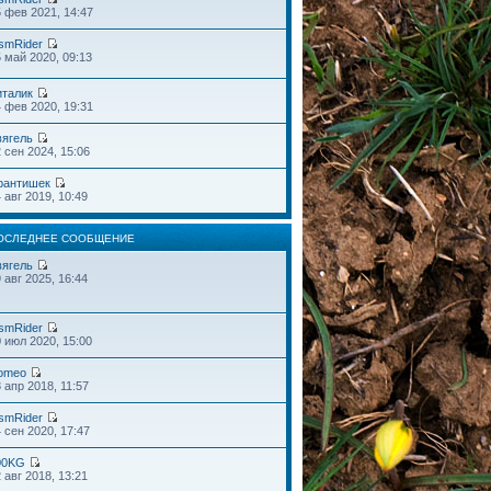
 фев 2021, 14:47
smRider
 май 2020, 09:13
италик
 фев 2020, 19:31
вягель
 сен 2024, 15:06
рантишек
 авг 2019, 10:49
ОСЛЕДНЕЕ СООБЩЕНИЕ
вягель
 авг 2025, 16:44
smRider
 июл 2020, 15:00
omeo
 апр 2018, 11:57
smRider
 сен 2020, 17:47
00KG
 авг 2018, 13:21