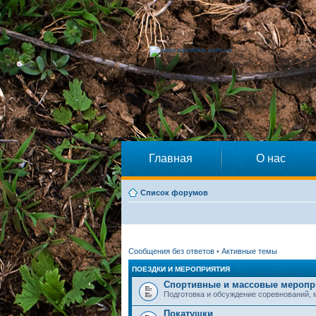
Главная
О нас
Список форумов
Сообщения без ответов
•
Активные темы
ПОЕЗДКИ И МЕРОПРИЯТИЯ
Спортивные и массовые меропр
Подготовка и обсуждение соревнований,
Покатушки