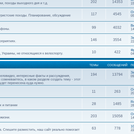
202
14353
, походы выходного дня и т.д.
15
O
117
4545
уристские походы. Планирование, обсуждение
05
В
99
4032
афоны.
14
З
146
3554
оприятиях.
22
Ф
10
422
 Украины, не относящиеся к велоспорту.
04
ТЕМЫ
СООБЩЕНИЙ
П
З
194
13794
веловидео, интересные факты и рассуждения,
09
 сомневаетесь, в каком разделе создать тему - этот
будет перенесена куда нужно.
O
11
263
20
R
28
1485
х и питании
28
O
203
15058
жизни.
14
1
63
778
. Спешите разместить, наш сайт реально помогает
22