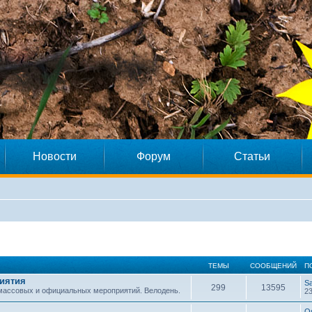
Новости
Форум
Статьи
ТЕМЫ
СООБЩЕНИЙ
П
иятия
S
299
13595
 массовых и официальных мероприятий. Велодень.
23
O