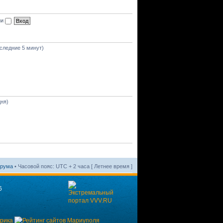
ии
оследние 5 минут)
дня)
орума
• Часовой пояс: UTC + 2 часа [ Летнее время ]
6