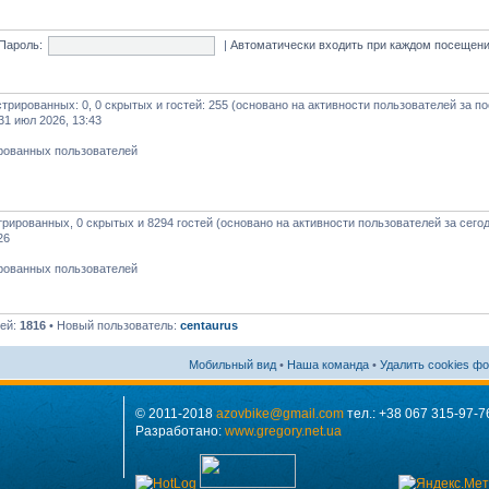
Пароль:
|
Автоматически входить при каждом посещен
истрированных: 0, 0 скрытых и гостей: 255 (основано на активности пользователей за п
31 июл 2026, 13:43
ированных пользователей
стрированных, 0 скрытых и 8294 гостей (основано на активности пользователей за сего
26
ированных пользователей
лей:
1816
• Новый пользователь:
centaurus
Мобильный вид
•
Наша команда
•
Удалить cookies ф
© 2011-2018
azovbike@gmail.com
тел.: +38 067 315-97-7
Разработано:
www.gregory.net.ua