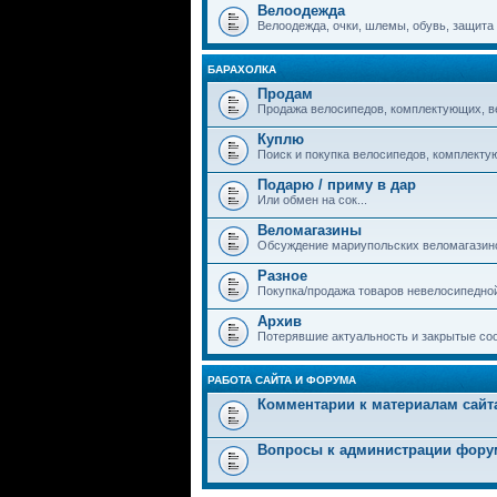
Велоодежда
Велоодежда, очки, шлемы, обувь, защита и
БАРАХОЛКА
Продам
Продажа велосипедов, комплектующих, в
Куплю
Поиск и покупка велосипедов, комплекту
Подарю / приму в дар
Или обмен на сок...
Веломагазины
Обсуждение мариупольских веломагазин
Разное
Покупка/продажа товаров невелосипедно
Архив
Потерявшие актуальность и закрытые со
РАБОТА САЙТА И ФОРУМА
Комментарии к материалам сайт
Вопросы к администрации фору