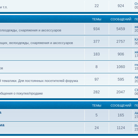
O
22
924
 т.п.
05
ТЕМЫ
СООБЩЕНИЙ
П
жi
934
5459
елоодежды, снаряжения и аксессуаров
20
K
377
2757
ющих, велоодежды, снаряжения и аксессуаров
30
жi
183
906
17
m
8
1060
ов
15
Al
97
595
й тематики. Для постоянных посетителей форума
20
Cl
282
2047
общения о покупке/продаже
06
ТЕМЫ
СООБЩЕНИЙ
П
а
Al
5
165
27
ма
R
24
1124
23