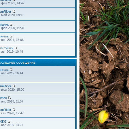
 фев 2021, 14:47
smRider
 май 2020, 09:13
италик
 фев 2020, 19:31
вягель
 сен 2024, 15:06
рантишек
 авг 2019, 10:49
ОСЛЕДНЕЕ СООБЩЕНИЕ
вягель
 авг 2025, 16:44
smRider
 июл 2020, 15:00
omeo
 апр 2018, 11:57
smRider
 сен 2020, 17:47
00KG
 авг 2018, 13:21