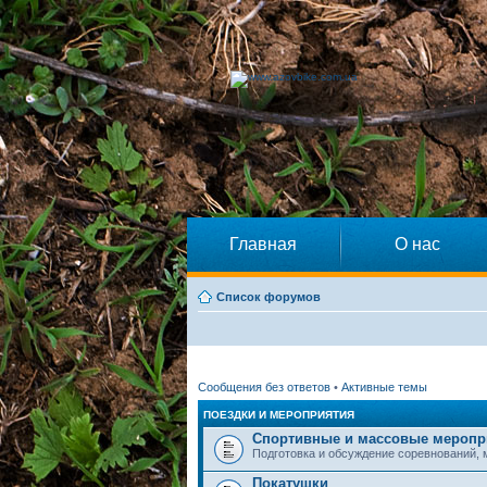
Главная
О нас
Список форумов
Сообщения без ответов
•
Активные темы
ПОЕЗДКИ И МЕРОПРИЯТИЯ
Спортивные и массовые меропр
Подготовка и обсуждение соревнований,
Покатушки