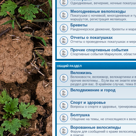
Однодневные, вечерние, ночные покатушки
Многодневные велопоходы
Покатушки с ночевкой, многодневные и т
маршрутов, регистрация желающих.
Бреветы
Рандоннерское движение, бреветы и мар
Отчеты о покатушках
Отчеты о проведенных покатушках и мер
Прочие спортивные события
Спортивные события Мариуполя, области,
ОБЩИЙ РАЗДЕЛ
Веложизнь
Велоновости, велоюмор, велокартинки и 
прочие велотемы... Если вы не знаете или
раздел для вас. В крайнем случае, тема 
Велодвижение и город
Спорт и здоровье
Вопросы о спорте и здоровье, тренировка
Болтушка
Общение на темы, не относящиеся к вело
Ворованные велосипеды
Форум для сообщений о краже велосипеда
в поиске