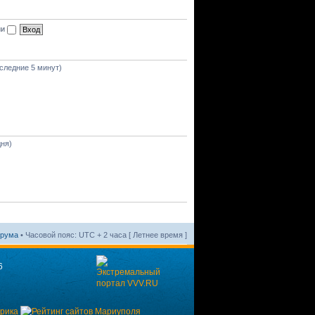
ии
оследние 5 минут)
дня)
орума
• Часовой пояс: UTC + 2 часа [ Летнее время ]
6