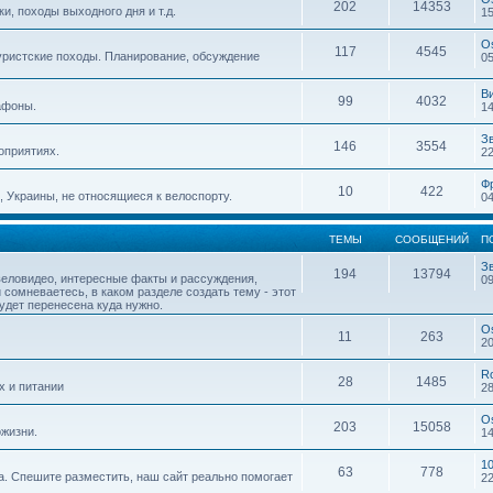
202
14353
, походы выходного дня и т.д.
15
O
117
4545
уристские походы. Планирование, обсуждение
05
В
99
4032
афоны.
14
З
146
3554
оприятиях.
22
Ф
10
422
 Украины, не относящиеся к велоспорту.
04
ТЕМЫ
СООБЩЕНИЙ
П
З
194
13794
веловидео, интересные факты и рассуждения,
09
 сомневаетесь, в каком разделе создать тему - этот
будет перенесена куда нужно.
O
11
263
20
R
28
1485
х и питании
28
O
203
15058
жизни.
14
1
63
778
. Спешите разместить, наш сайт реально помогает
22