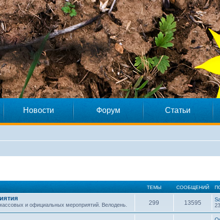
Новости
Форум
Статьи
ТЕМЫ
СООБЩЕНИЙ
П
иятия
S
299
13595
 массовых и официальных мероприятий. Велодень.
23
O