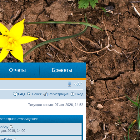
Отчеты
Бреветы
FAQ
Поиск
Регистрация
Вход
Текущее время: 07 авг 2026, 14:52
ОСЛЕДНЕЕ СООБЩЕНИЕ
anSay
 дек 2019, 14:00
smRider