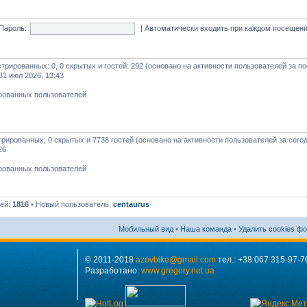
Пароль:
|
Автоматически входить при каждом посещен
истрированных: 0, 0 скрытых и гостей: 292 (основано на активности пользователей за п
31 июл 2026, 13:43
ированных пользователей
стрированных, 0 скрытых и 7738 гостей (основано на активности пользователей за сего
26
ированных пользователей
лей:
1816
• Новый пользователь:
centaurus
Мобильный вид
•
Наша команда
•
Удалить cookies ф
© 2011-2018
azovbike@gmail.com
тел.: +38 067 315-97-7
Разработано:
www.gregory.net.ua