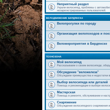
Неприятный раздел
Украли велосипед, проблемы с автомобил
незарегистрированных пользователей.
ВЕЛОДВИЖЕНИЕ БЕРДЯНСКА
Велопрогулки по городу
Организация велопоходов и пое
Веломероприятия в Бердянске
ТЕХНОЗОНА
Мой велосипед
Рассказываем о своем велосипеде, обор
Обсуждение "веложелеза"
Обсуждаем преимущества и недостатки в
Выбор велосипеда или деталей
Помощь и рекомендации в выборе велоси
Мастерская
Помощь в ремонте, обслуживании и наст
Снаряжение
Обсуждение велосипедного снаряжения и