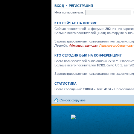
ВХОД
•
РЕГИСТРАЦИЯ
Имя пользователя:
КТО СЕЙЧАС НА ФОРУМЕ
Сейчас посетителей на форуме:
292
, из них зарег
Больше всего посетителей (
1090
) на форуме было 
Зарегистрированные пользователи: нет зарегистр
Легенда:
Администраторы
,
Главные модераторы
КТО СЕГОДНЯ БЫЛ НА КОНФЕРЕНЦИИ?
Всего пользователей было онлайн
7738
:: 0 зареги
Больше всего посетителей
18321
было Сб 1. авг 20
Зарегистрированные пользователи: нет зарегистр
СТАТИСТИКА
Всего сообщений:
118894
• Тем:
4134
• Пользовате
Список форумов