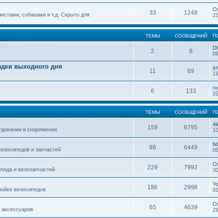
O
33
1248
истами, собаками и т.д. Скрыто для
23
ТЕМЫ
СООБЩЕНИЙ
П
D
2
8
09
здки выходного дня
sh
11
69
19
r
6
133
22
ТЕМЫ
СООБЩЕНИЙ
П
Al
159
6795
удовании и снаряжении
10
fi
86
6449
елосипедов и запчастей
05
O
229
7992
педа и велозапчастей
30
Y
186
2998
ройке велосипедов
01
O
65
4639
 аксессуаров
29