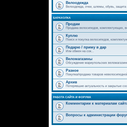
Велоодежда
Велоодежда, очки, шлемы, обувь, защита и
БАРАХОЛКА
Продам
Продажа велосипедов, комплектующих, в
Куплю
Поиск и покупка велосипедов, комплекту
Подарю / приму в дар
Или обмен на сок...
Веломагазины
Обсуждение мариупольских веломагазин
Разное
Покупка/продажа товаров невелосипедно
Архив
Потерявшие актуальность и закрытые со
РАБОТА САЙТА И ФОРУМА
Комментарии к материалам сайт
Вопросы к администрации фору