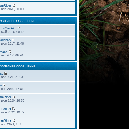
smRider
 апр 2020, 07:09
ОСЛЕДНЕЕ СООБЩЕНИЕ
OК-AV-ORT
 май 2016, 08:12
adrin65
 июл 2017, 11:49
omanc
 авг 2017, 06:20
ОСЛЕДНЕЕ СООБЩЕНИЕ
ex
 авг 2021, 21:53
do
 ноя 2019, 16:01
smRider
 июн 2020, 16:25
o-Ваныч
 июн 2022, 10:52
smRider
 янв 2021, 11:11