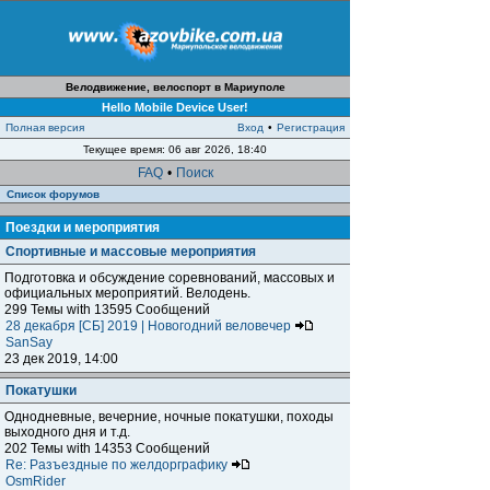
Велодвижение, велоспорт в Мариуполе
Hello Mobile Device User!
Полная версия
Вход
•
Регистрация
Текущее время: 06 авг 2026, 18:40
FAQ
•
Поиск
Список форумов
Поездки и мероприятия
Спортивные и массовые мероприятия
Подготовка и обсуждение соревнований, массовых и
официальных мероприятий. Велодень.
299 Темы with 13595 Сообщений
28 декабря [СБ] 2019 | Новогодний веловечер
SanSay
23 дек 2019, 14:00
Покатушки
Однодневные, вечерние, ночные покатушки, походы
выходного дня и т.д.
202 Темы with 14353 Сообщений
Re: Разъездные по желдорграфику
OsmRider