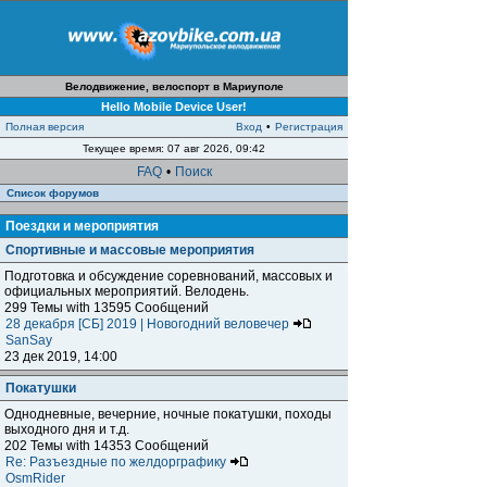
Велодвижение, велоспорт в Мариуполе
Hello Mobile Device User!
Полная версия
Вход
•
Регистрация
Текущее время: 07 авг 2026, 09:42
FAQ
•
Поиск
Список форумов
Поездки и мероприятия
Спортивные и массовые мероприятия
Подготовка и обсуждение соревнований, массовых и
официальных мероприятий. Велодень.
299 Темы with 13595 Сообщений
28 декабря [СБ] 2019 | Новогодний веловечер
SanSay
23 дек 2019, 14:00
Покатушки
Однодневные, вечерние, ночные покатушки, походы
выходного дня и т.д.
202 Темы with 14353 Сообщений
Re: Разъездные по желдорграфику
OsmRider