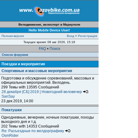
Велодвижение, велоспорт в Мариуполе
Hello Mobile Device User!
Полная версия
Вход
•
Регистрация
Текущее время: 08 авг 2026, 15:18
FAQ
•
Поиск
Список форумов
Поездки и мероприятия
Спортивные и массовые мероприятия
Подготовка и обсуждение соревнований, массовых и
официальных мероприятий. Велодень.
299 Темы with 13595 Сообщений
28 декабря [СБ] 2019 | Новогодний веловечер
SanSay
23 дек 2019, 14:00
Покатушки
Однодневные, вечерние, ночные покатушки, походы
выходного дня и т.д.
202 Темы with 14353 Сообщений
Re: Разъездные по желдорграфику
OsmRider