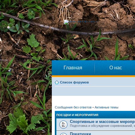
Главная
О нас
Список форумов
Сообщения без ответов
•
Активные темы
ПОЕЗДКИ И МЕРОПРИЯТИЯ
Спортивные и массовые меропр
Подготовка и обсуждение соревнований,
Покатушки