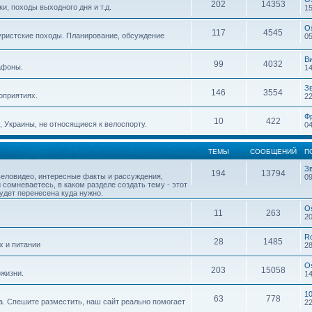
202
14353
, походы выходного дня и т.д.
15
O
117
4545
уристские походы. Планирование, обсуждение
05
В
99
4032
афоны.
14
З
146
3554
оприятиях.
22
Ф
10
422
 Украины, не относящиеся к велоспорту.
04
ТЕМЫ
СООБЩЕНИЙ
П
З
194
13794
веловидео, интересные факты и рассуждения,
09
 сомневаетесь, в каком разделе создать тему - этот
будет перенесена куда нужно.
O
11
263
20
R
28
1485
х и питании
28
O
203
15058
жизни.
14
1
63
778
. Спешите разместить, наш сайт реально помогает
22