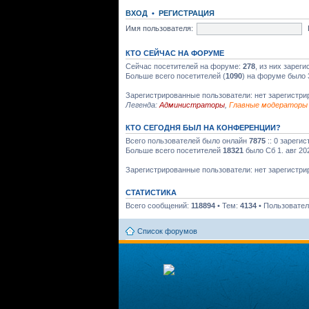
ВХОД
•
РЕГИСТРАЦИЯ
Имя пользователя:
КТО СЕЙЧАС НА ФОРУМЕ
Сейчас посетителей на форуме:
278
, из них зарег
Больше всего посетителей (
1090
) на форуме было 
Зарегистрированные пользователи: нет зарегистр
Легенда:
Администраторы
,
Главные модераторы
КТО СЕГОДНЯ БЫЛ НА КОНФЕРЕНЦИИ?
Всего пользователей было онлайн
7875
:: 0 зареги
Больше всего посетителей
18321
было Сб 1. авг 20
Зарегистрированные пользователи: нет зарегистр
СТАТИСТИКА
Всего сообщений:
118894
• Тем:
4134
• Пользовате
Список форумов