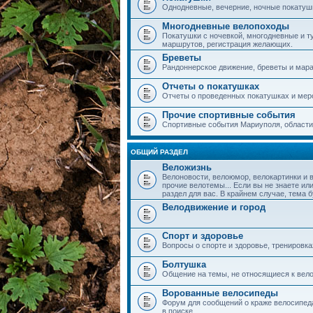
Однодневные, вечерние, ночные покатушки
Многодневные велопоходы
Покатушки с ночевкой, многодневные и т
маршрутов, регистрация желающих.
Бреветы
Рандоннерское движение, бреветы и мар
Отчеты о покатушках
Отчеты о проведенных покатушках и мер
Прочие спортивные события
Спортивные события Мариуполя, области,
ОБЩИЙ РАЗДЕЛ
Веложизнь
Велоновости, велоюмор, велокартинки и 
прочие велотемы... Если вы не знаете или
раздел для вас. В крайнем случае, тема 
Велодвижение и город
Спорт и здоровье
Вопросы о спорте и здоровье, тренировка
Болтушка
Общение на темы, не относящиеся к вело
Ворованные велосипеды
Форум для сообщений о краже велосипеда
в поиске