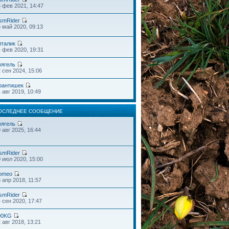
 фев 2021, 14:47
smRider
 май 2020, 09:13
италик
 фев 2020, 19:31
вягель
 сен 2024, 15:06
рантишек
 авг 2019, 10:49
ОСЛЕДНЕЕ СООБЩЕНИЕ
вягель
 авг 2025, 16:44
smRider
 июл 2020, 15:00
omeo
 апр 2018, 11:57
smRider
 сен 2020, 17:47
00KG
 авг 2018, 13:21