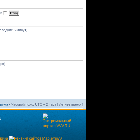
ии
оследние 5 минут)
дня)
орума
• Часовой пояс: UTC + 2 часа [ Летнее время ]
6