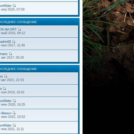
smRider
 апр 2020, 07:09
ОСЛЕДНЕЕ СООБЩЕНИЕ
OК-AV-ORT
 май 2016, 08:12
adrin65
 июл 2017, 11:49
omanc
 авг 2017, 06:20
ОСЛЕДНЕЕ СООБЩЕНИЕ
ex
 авг 2021, 21:53
do
 ноя 2019, 16:01
smRider
 июн 2020, 16:25
o-Ваныч
 июн 2022, 10:52
smRider
 янв 2021, 11:11