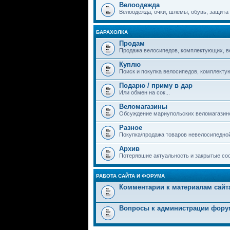
Велоодежда
Велоодежда, очки, шлемы, обувь, защита и
БАРАХОЛКА
Продам
Продажа велосипедов, комплектующих, в
Куплю
Поиск и покупка велосипедов, комплекту
Подарю / приму в дар
Или обмен на сок...
Веломагазины
Обсуждение мариупольских веломагазин
Разное
Покупка/продажа товаров невелосипедно
Архив
Потерявшие актуальность и закрытые со
РАБОТА САЙТА И ФОРУМА
Комментарии к материалам сайт
Вопросы к администрации фору