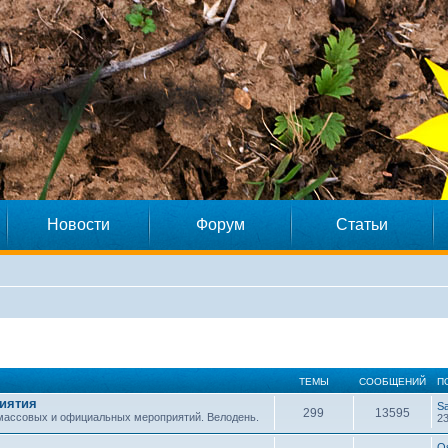
Новости
Форум
Статьи
ТЕМЫ
СООБЩЕНИЙ
П
иятия
S
299
13595
 массовых и официальных мероприятий. Велодень.
23
O