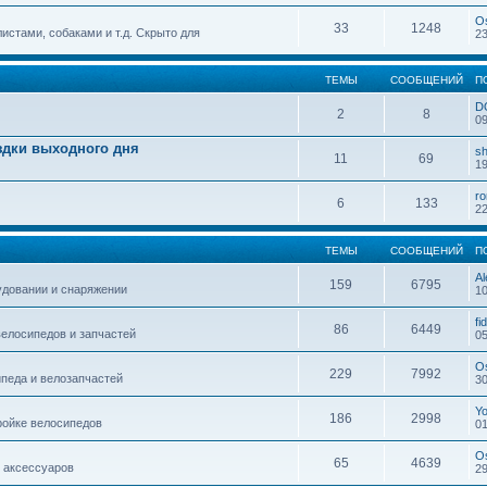
O
33
1248
истами, собаками и т.д. Скрыто для
23
ТЕМЫ
СООБЩЕНИЙ
П
D
2
8
09
здки выходного дня
sh
11
69
19
r
6
133
22
ТЕМЫ
СООБЩЕНИЙ
П
Al
159
6795
удовании и снаряжении
10
fi
86
6449
елосипедов и запчастей
05
O
229
7992
педа и велозапчастей
30
Y
186
2998
ройке велосипедов
01
O
65
4639
 аксессуаров
29