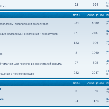
O
22
924
 т.п.
05
ТЕМЫ
СООБЩЕНИЙ
П
жi
934
5459
елоодежды, снаряжения и аксессуаров
20
K
377
2757
ющих, велоодежды, снаряжения и аксессуаров
30
жi
183
906
17
m
8
1060
ов
15
Al
97
595
й тематики. Для постоянных посетителей форума
20
Cl
282
2047
общения о покупке/продаже
06
ТЕМЫ
СООБЩЕНИЙ
П
а
Al
5
165
27
ма
R
24
1124
23