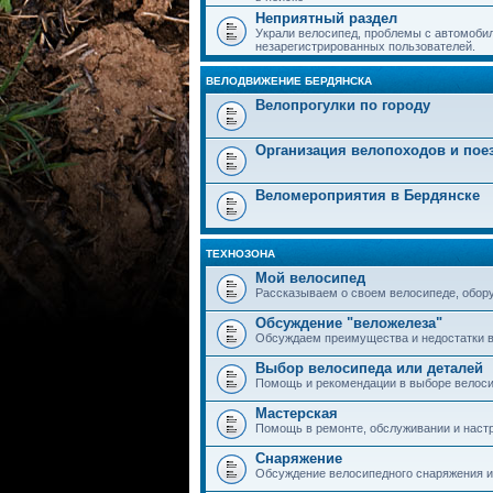
Неприятный раздел
Украли велосипед, проблемы с автомобил
незарегистрированных пользователей.
ВЕЛОДВИЖЕНИЕ БЕРДЯНСКА
Велопрогулки по городу
Организация велопоходов и пое
Веломероприятия в Бердянске
ТЕХНОЗОНА
Мой велосипед
Рассказываем о своем велосипеде, обор
Обсуждение "веложелеза"
Обсуждаем преимущества и недостатки в
Выбор велосипеда или деталей
Помощь и рекомендации в выборе велоси
Мастерская
Помощь в ремонте, обслуживании и наст
Снаряжение
Обсуждение велосипедного снаряжения и