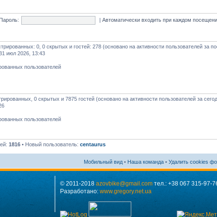
Пароль:
|
Автоматически входить при каждом посещен
истрированных: 0, 0 скрытых и гостей: 278 (основано на активности пользователей за п
31 июл 2026, 13:43
ированных пользователей
стрированных, 0 скрытых и 7875 гостей (основано на активности пользователей за сего
26
ированных пользователей
лей:
1816
• Новый пользователь:
centaurus
Мобильный вид
•
Наша команда
•
Удалить cookies ф
© 2011-2018
azovbike@gmail.com
тел.: +38 067 315-97-7
Разработано:
www.gregory.net.ua