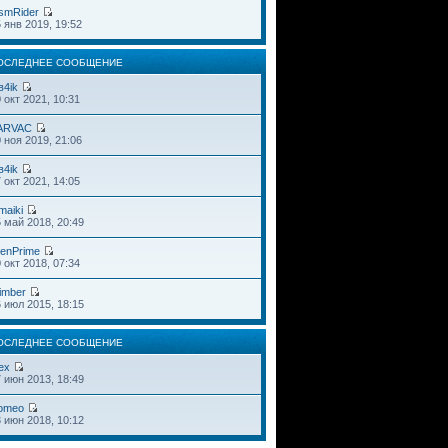
smRider
 янв 2019, 19:52
ОСЛЕДНЕЕ СООБЩЕНИЕ
в4ik
 окт 2021, 10:31
ARVAC
 ноя 2019, 21:06
в4ik
 окт 2021, 14:05
maiki
 май 2018, 20:49
ienPrime
 окт 2018, 07:34
imber
 июл 2015, 18:15
ОСЛЕДНЕЕ СООБЩЕНИЕ
ex
 июн 2013, 18:49
omeo
 июн 2018, 10:12