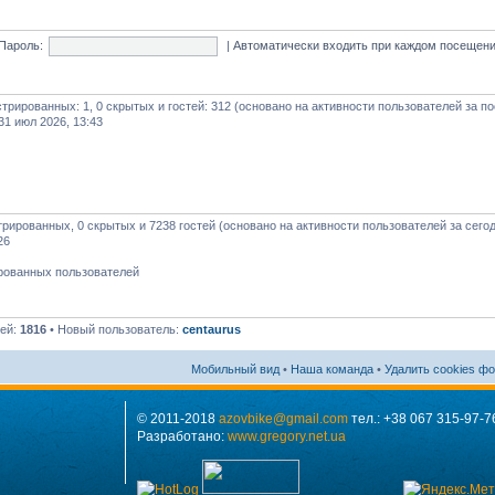
Пароль:
|
Автоматически входить при каждом посещен
истрированных: 1, 0 скрытых и гостей: 312 (основано на активности пользователей за п
31 июл 2026, 13:43
стрированных, 0 скрытых и 7238 гостей (основано на активности пользователей за сего
26
ированных пользователей
лей:
1816
• Новый пользователь:
centaurus
Мобильный вид
•
Наша команда
•
Удалить cookies ф
© 2011-2018
azovbike@gmail.com
тел.: +38 067 315-97-7
Разработано:
www.gregory.net.ua