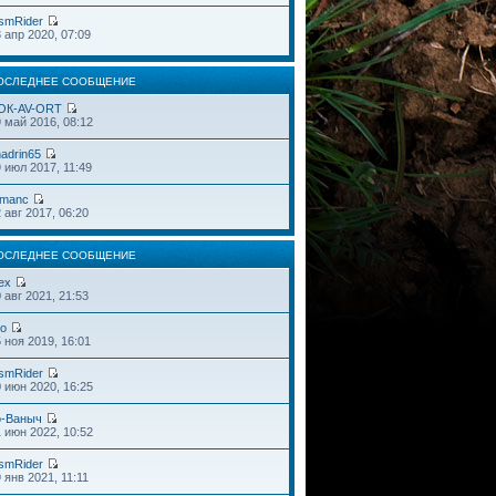
smRider
 апр 2020, 07:09
ОСЛЕДНЕЕ СООБЩЕНИЕ
OК-AV-ORT
 май 2016, 08:12
adrin65
 июл 2017, 11:49
omanc
 авг 2017, 06:20
ОСЛЕДНЕЕ СООБЩЕНИЕ
ex
 авг 2021, 21:53
do
 ноя 2019, 16:01
smRider
 июн 2020, 16:25
o-Ваныч
 июн 2022, 10:52
smRider
 янв 2021, 11:11