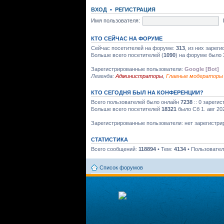
ВХОД
•
РЕГИСТРАЦИЯ
Имя пользователя:
КТО СЕЙЧАС НА ФОРУМЕ
Сейчас посетителей на форуме:
313
, из них зарег
Больше всего посетителей (
1090
) на форуме было 
Зарегистрированные пользователи:
Google [Bot]
Легенда:
Администраторы
,
Главные модераторы
КТО СЕГОДНЯ БЫЛ НА КОНФЕРЕНЦИИ?
Всего пользователей было онлайн
7238
:: 0 зареги
Больше всего посетителей
18321
было Сб 1. авг 20
Зарегистрированные пользователи: нет зарегистр
СТАТИСТИКА
Всего сообщений:
118894
• Тем:
4134
• Пользовате
Список форумов