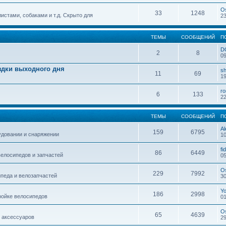
O
33
1248
истами, собаками и т.д. Скрыто для
23
ТЕМЫ
СООБЩЕНИЙ
П
D
2
8
09
здки выходного дня
sh
11
69
19
r
6
133
22
ТЕМЫ
СООБЩЕНИЙ
П
Al
159
6795
удовании и снаряжении
10
fi
86
6449
елосипедов и запчастей
05
O
229
7992
педа и велозапчастей
30
Y
186
2998
ройке велосипедов
01
O
65
4639
 аксессуаров
29