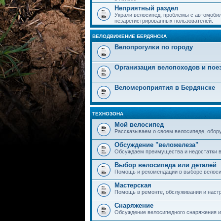
Неприятный раздел
Украли велосипед, проблемы с автомобил
незарегистрированных пользователей.
ВЕЛОДВИЖЕНИЕ БЕРДЯНСКА
Велопрогулки по городу
Организация велопоходов и пое
Веломероприятия в Бердянске
ТЕХНОЗОНА
Мой велосипед
Рассказываем о своем велосипеде, обор
Обсуждение "веложелеза"
Обсуждаем преимущества и недостатки в
Выбор велосипеда или деталей
Помощь и рекомендации в выборе велоси
Мастерская
Помощь в ремонте, обслуживании и наст
Снаряжение
Обсуждение велосипедного снаряжения и