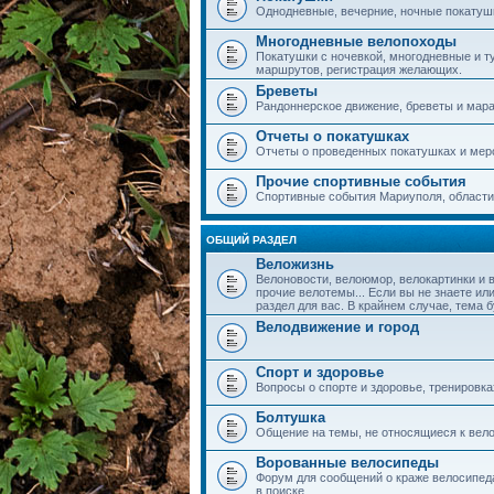
Однодневные, вечерние, ночные покатушки
Многодневные велопоходы
Покатушки с ночевкой, многодневные и т
маршрутов, регистрация желающих.
Бреветы
Рандоннерское движение, бреветы и мар
Отчеты о покатушках
Отчеты о проведенных покатушках и мер
Прочие спортивные события
Спортивные события Мариуполя, области,
ОБЩИЙ РАЗДЕЛ
Веложизнь
Велоновости, велоюмор, велокартинки и 
прочие велотемы... Если вы не знаете или
раздел для вас. В крайнем случае, тема 
Велодвижение и город
Спорт и здоровье
Вопросы о спорте и здоровье, тренировка
Болтушка
Общение на темы, не относящиеся к вело
Ворованные велосипеды
Форум для сообщений о краже велосипеда
в поиске