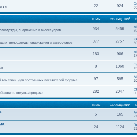
O
22
924
 т.п.
05
ТЕМЫ
СООБЩЕНИЙ
П
жi
934
5459
елоодежды, снаряжения и аксессуаров
20
K
377
2757
ющих, велоодежды, снаряжения и аксессуаров
30
жi
183
906
17
m
8
1060
ов
15
Al
97
595
й тематики. Для постоянных посетителей форума
20
Cl
282
2047
общения о покупке/продаже
06
ТЕМЫ
СООБЩЕНИЙ
П
а
Al
5
165
27
ма
R
24
1124
23