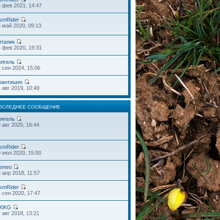
 фев 2021, 14:47
smRider
 май 2020, 09:13
италик
 фев 2020, 19:31
вягель
 сен 2024, 15:06
рантишек
 авг 2019, 10:49
ОСЛЕДНЕЕ СООБЩЕНИЕ
вягель
 авг 2025, 16:44
smRider
 июл 2020, 15:00
omeo
 апр 2018, 11:57
smRider
 сен 2020, 17:47
00KG
 авг 2018, 13:21