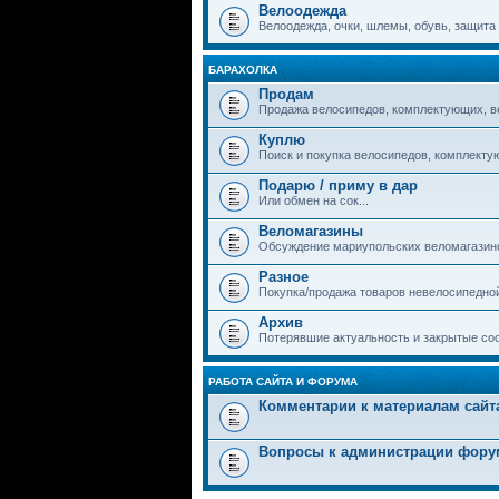
Велоодежда
Велоодежда, очки, шлемы, обувь, защита и
БАРАХОЛКА
Продам
Продажа велосипедов, комплектующих, в
Куплю
Поиск и покупка велосипедов, комплекту
Подарю / приму в дар
Или обмен на сок...
Веломагазины
Обсуждение мариупольских веломагазин
Разное
Покупка/продажа товаров невелосипедно
Архив
Потерявшие актуальность и закрытые со
РАБОТА САЙТА И ФОРУМА
Комментарии к материалам сайт
Вопросы к администрации фору