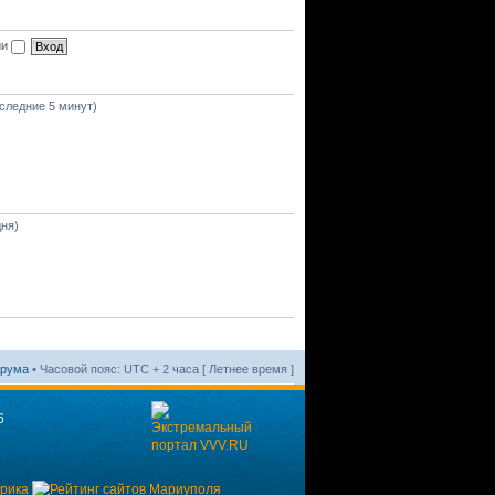
ии
оследние 5 минут)
дня)
орума
• Часовой пояс: UTC + 2 часа [ Летнее время ]
6