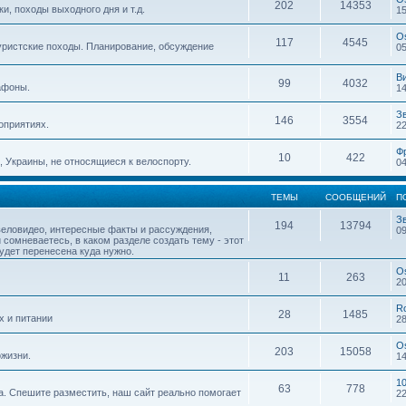
202
14353
, походы выходного дня и т.д.
15
O
117
4545
уристские походы. Планирование, обсуждение
05
В
99
4032
афоны.
14
З
146
3554
оприятиях.
22
Ф
10
422
 Украины, не относящиеся к велоспорту.
04
ТЕМЫ
СООБЩЕНИЙ
П
З
194
13794
веловидео, интересные факты и рассуждения,
09
 сомневаетесь, в каком разделе создать тему - этот
будет перенесена куда нужно.
O
11
263
20
R
28
1485
х и питании
28
O
203
15058
жизни.
14
1
63
778
. Спешите разместить, наш сайт реально помогает
22