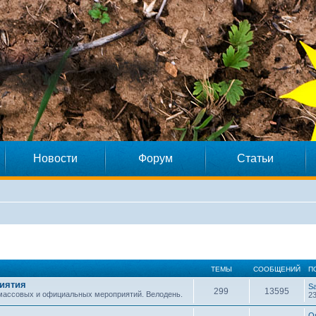
Новости
Форум
Статьи
ТЕМЫ
СООБЩЕНИЙ
П
иятия
S
299
13595
 массовых и официальных мероприятий. Велодень.
23
O