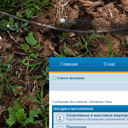
Главная
О нас
Список форумов
Сообщения без ответов
•
Активные темы
ПОЕЗДКИ И МЕРОПРИЯТИЯ
Спортивные и массовые меропр
Подготовка и обсуждение соревнований,
Покатушки