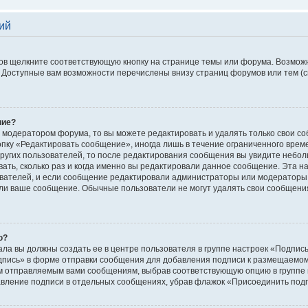
ий
ов щелкните соответствующую кнопку на странице темы или форума. Возможн
 Доступные вам возможности перечислены внизу страниц форумов или тем (
ние?
 модератором форума, то вы можете редактировать и удалять только свои с
опку «Редактировать сообщение», иногда лишь в течение ограниченного врем
ругих пользователей, то после редактирования сообщения вы увидите небо
ать, сколько раз и когда именно вы редактировали данное сообщение. Эта на
вателей, и если сообщение редактировали администраторы или модераторы. 
ли ваше сообщение. Обычные пользователи не могут удалять свои сообщения
ю?
ала вы должны создать ее в центре пользователя в группе настроек «Подпис
дпись» в форме отправки сообщения для добавления подписи к размещаемом
ем отправляемым вами сообщениям, выбрав соответствующую опцию в группе
авление подписи в отдельных сообщениях, убрав флажок «Присоединить под