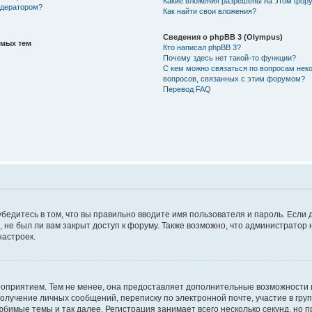
Какие вложения разрешены на этом фор
одератором?
Как найти свои вложения?
Сведения о phpBB 3 (Olympus)
емых тем
Кто написал phpBB 3?
Почему здесь нет такой-то функции?
С кем можно связаться по вопросам нек
вопросов, связанных с этим форумом?
Перевод FAQ
убедитесь в том, что вы правильно вводите имя пользователя и пароль. Если 
 не был ли вам закрыт доступ к форуму. Также возможно, что администрато
настроек.
роприятием. Тем не менее, она предоставляет дополнительные возможности
 получение личных сообщений, переписку по электронной почте, участие в гру
юбимые темы и так далее. Регистрация занимает всего несколько секунд, но