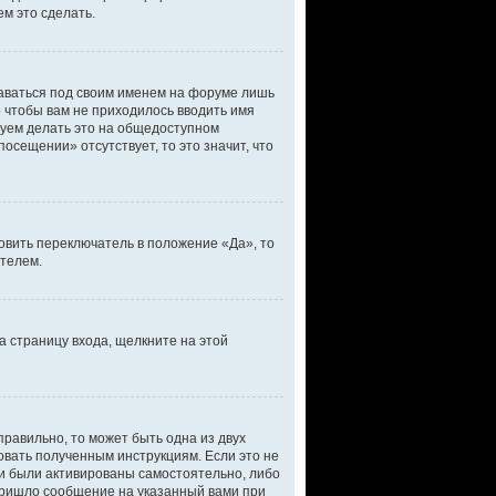
м это сделать.
таваться под своим именем на форуме лишь
о чтобы вам не приходилось вводить имя
дуем делать это на общедоступном
осещении» отсутствует, то это значит, что
овить переключатель в положение «Да», то
ателем.
а страницу входа, щелкните на этой
правильно, то может быть одна из двух
овать полученным инструкциям. Если это не
ли были активированы самостоятельно, либо
 пришло сообщение на указанный вами при