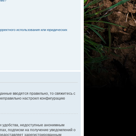
уме?
орректного использования или юридических
данные вводятся правильно, то свяжитесь с
р неправильно настроил конфигурацию
 и удобства, недоступные анонимным
ппах, подписки на получение уведомлений о
 предоставляет зарегистрированным