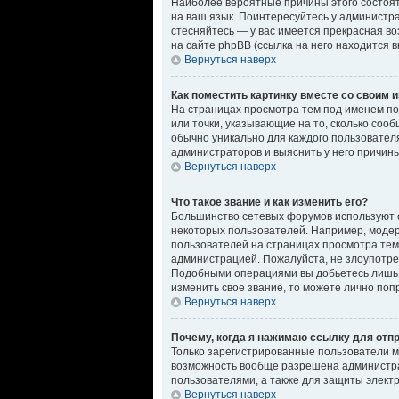
Наиболее вероятные причины этого состоят 
на ваш язык. Поинтересуйтесь у администрат
стесняйтесь — у вас имеется прекрасная в
на сайте phpBB (ссылка на него находится 
Вернуться наверх
Как поместить картинку вместе со своим 
На страницах просмотра тем под именем пол
или точки, указывающие на то, сколько соо
обычно уникально для каждого пользователя
администраторов и выяснить у него причины
Вернуться наверх
Что такое звание и как изменить его?
Большинство сетевых форумов используют 
некоторых пользователей. Например, моде
пользователей на страницах просмотра тем,
администрацией. Пожалуйста, не злоупотре
Подобными операциями вы добьетесь лишь т
изменить свое звание, то можете лично по
Вернуться наверх
Почему, когда я нажимаю ссылку для отп
Только зарегистрированные пользователи м
возможность вообще разрешена администра
пользователями, а также для защиты элект
Вернуться наверх