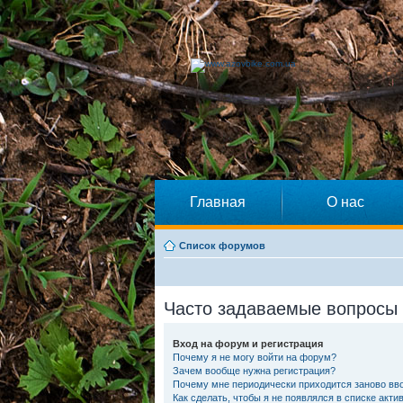
Главная
О нас
Список форумов
Часто задаваемые вопросы
Вход на форум и регистрация
Почему я не могу войти на форум?
Зачем вообще нужна регистрация?
Почему мне периодически приходится заново вво
Как сделать, чтобы я не появлялся в списке акт