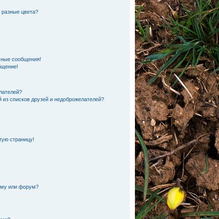
 разные цвета?
!
чные сообщения!
бщение!
лателей?
й из списков друзей и недоброжелателей?
тую страницу!
ему или форум?