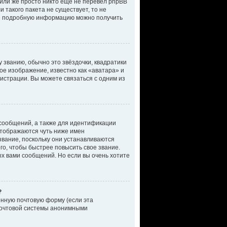
 или же просто никто еще не перевел phpBB
 такого пакета не существует, то не
лее подробную информацию можно получить
 званию, обычно это звёздочки, квадратики
ное изображение, известно как «аватара» и
истрации. Вы можете связаться с одним из
сообщений, а также для идентификации
отображаются чуть ниже имен
звание, поскольку они устанавливаются
о, чтобы быстрее повысить свое звание.
х вами сообщений. Но если вы очень хотите
?
енную почтовую форму (если эта
почтовой системы анонимными