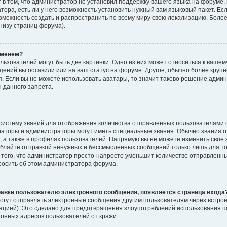
в том, что администратор не установил поддержку вашего языка на форуме,
ора, есть ли у него возможность установить нужный вам языковый пакет. Если
озможность создать и распространить по всему миру свою локализацию. Бо
внизу страниц форума).
именем?
ьзователей могут быть две картинки. Одно из них может относиться к вашему
бщений вы оставили или на ваш статус на форуме. Другое, обычно более круп
. Если вы не можете использовать аватары, то значит таково решение админ
 данного запрета.
систему званий для отображения количества отправленных пользователями 
раторы и администраторы могут иметь специальные звания. Обычно звания 
 а также в профилях пользователей. Напрямую вы не можете изменить свое 
бляйте отправкой ненужных и бессмысленных сообщений только лишь для тог
ого, что администратор просто-напросто уменьшит количество отправленны
просить об этом администратора форума.
равки пользователю электронного сообщения, появляется страница входа
огут отправлять электронные сообщения другим пользователям через встро
цией). Это сделано для предотвращения злоупотреблений использования 
ронных адресов пользователей от кражи.