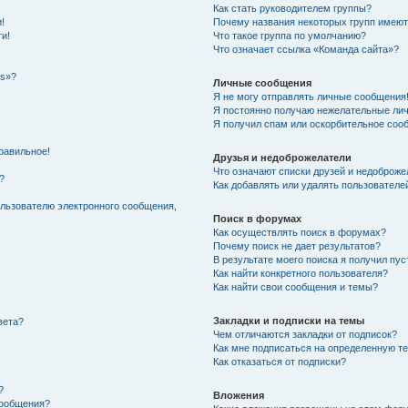
Как стать руководителем группы?
!
Почему названия некоторых групп имеют
ти!
Что такое группа по умолчанию?
Что означает ссылка «Команда сайта»?
es»?
Личные сообщения
Я не могу отправлять личные сообщения
Я постоянно получаю нежелательные ли
Я получил спам или оскорбительное соо
равильное!
Друзья и недоброжелатели
Что означают списки друзей и недоброже
?
Как добавлять или удалять пользователе
ользователю электронного сообщения,
Поиск в форумах
Как осуществлять поиск в форумах?
Почему поиск не дает результатов?
В результате моего поиска я получил пус
Как найти конкретного пользователя?
Как найти свои сообщения и темы?
Закладки и подписки на темы
вета?
Чем отличаются закладки от подписок?
Как мне подписаться на определенную т
Как отказаться от подписки?
?
Вложения
сообщения?