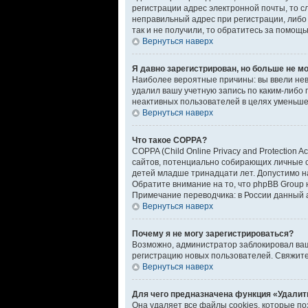
регистрации адрес электронной почты, то с
неправильный адрес при регистрации, либо
так и не получили, то обратитесь за помощ
Вернуться наверх
Я давно зарегистрирован, но больше не мо
Наиболее вероятные причины: вы ввели нев
удалил вашу учетную запись по каким-либо 
неактивных пользователей в целях уменьшен
Вернуться наверх
Что такое COPPA?
COPPA (Child Online Privacy and Protection
сайтов, потенциально собирающих личные с
детей младше тринадцати лет. Допустимо н
Обратите внимание на то, что phpBB Group
Примечание переводчика: в России данный 
Вернуться наверх
Почему я не могу зарегистрироваться?
Возможно, администратор заблокировал ваш 
регистрацию новых пользователей. Свяжит
Вернуться наверх
Для чего предназначена функция «Удалит
Она удаляет все файлы cookies, которые п