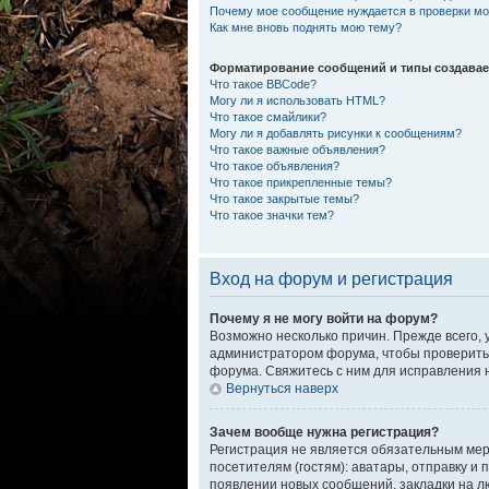
Почему мое сообщение нуждается в проверки м
Как мне вновь поднять мою тему?
Форматирование сообщений и типы создава
Что такое BBCode?
Могу ли я использовать HTML?
Что такое смайлики?
Могу ли я добавлять рисунки к сообщениям?
Что такое важные объявления?
Что такое объявления?
Что такое прикрепленные темы?
Что такое закрытые темы?
Что такое значки тем?
Вход на форум и регистрация
Почему я не могу войти на форум?
Возможно несколько причин. Прежде всего, 
администратором форума, чтобы проверить,
форума. Свяжитесь с ним для исправления 
Вернуться наверх
Зачем вообще нужна регистрация?
Регистрация не является обязательным ме
посетителям (гостям): аватары, отправку и
появлении новых сообщений, закладки на л