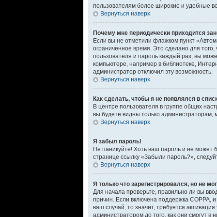
пользователям более широкие и удобные в
Вернуться наверх
Почему мне периодически приходится зан
Если вы не отметили флажком пункт «Автом
ограниченное время. Это сделано для того,
пользователя и пароль каждый раз, вы мож
компьютере, например в библиотеке, Интерне
администратор отключил эту возможность.
Вернуться наверх
Как сделать, чтобы я не появлялся в спи
В центре пользователя в группе общих нас
вы будете видны только администраторам, 
Вернуться наверх
Я забыл пароль!
Не паникуйте! Хоть ваш пароль и не может 
странице ссылку «Забыли пароль?», следуй
Вернуться наверх
Я только что зарегистрировался, но не мог
Для начала проверьте, правильно ли вы ввод
причин. Если включена поддержка COPPA, и 
ваш случай, то значит, требуется активаци
администратором до того, как они смогут в