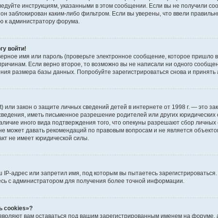
ледуйте инструкциям, указанными в этом сообщении. Если вы не получили со
 он заблокирован каким-либо фильтром. Если вы уверены, что ввели правиль
ью к администратору форума.
гу войти!
ерное имя или пароль (проверьте электронное сообщение, которое пришло в
причинам. Если верно второе, то возможно вы не написали ни одного сообще
ия размера базы данных. Попробуйте зарегистрироваться снова и принять а
 Act) или закон о защите личных сведений детей в интернете от 1998 г. — это
ведения, иметь письменное разрешение родителей или других юридических о
аличие иного вида подтверждения того, что опекуны разрешают сбор личных 
 не может давать рекомендаций по правовым вопросам и не является объект
акт не имеет юридической силы.
IP-адрес или запретил имя, под которым вы пытаетесь зарегистрироваться.
есь с администратором для получения более точной информации.
ь cookies»?
озволяют вам оставаться под вашим зарегистрированным именем на форуме, а