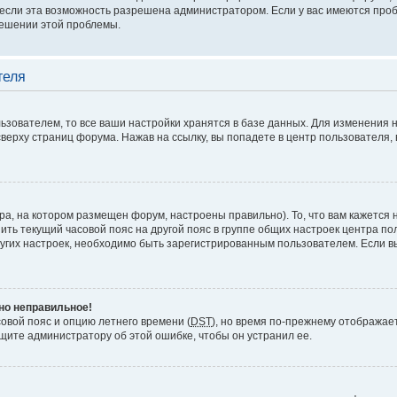
если эта возможность разрешена администратором. Если у вас имеются проб
решении этой проблемы.
теля
ьзователем, то все ваши настройки хранятся в базе данных. Для изменения 
верху страниц форума. Нажав на ссылку, вы попадете в центр пользователя, 
ра, на котором размещен форум, настроены правильно). То, что вам кажется
ить текущий часовой пояс на другой пояс в группе общих настроек центра п
других настроек, необходимо быть зарегистрированным пользователем. Если в
вно неправильное!
совой пояс и опцию летнего времени (
DST
), но время по-прежнему отображает
щите администратору об этой ошибке, чтобы он устранил ее.