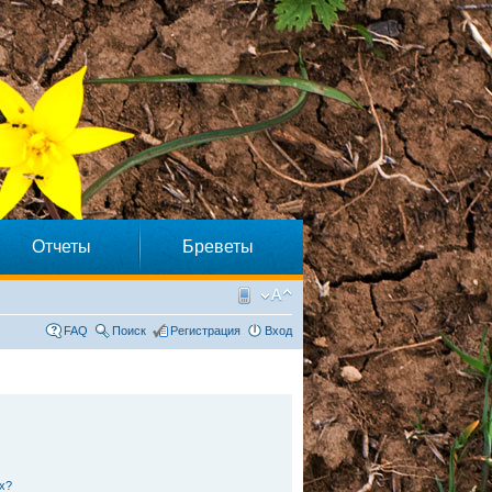
Отчеты
Бреветы
FAQ
Поиск
Регистрация
Вход
х?