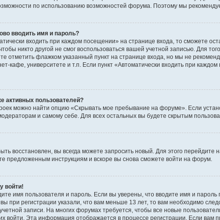
озможности по использованию возможностей форума. Поэтому мы рекомендуе
ово вводить имя и пароль?
атически входить при каждом посещении» на странице входа, то сможете ос
 чтобы никто другой не смог воспользоваться вашей учетной записью. Для тог
ете отметить флажком указанный пункт на странице входа, но мы не рекомен
т-кафе, университете и т.п. Если пункт «Автоматически входить при каждом п
ске активных пользователей?
троек можно найти опцию «Скрывать мое пребывание на форуме». Если устан
модераторам и самому себе. Для всех остальных вы будете скрытым пользов
быть восстановлен, вы всегда можете запросить новый. Для этого перейдите н
те предложенным инструкциям и вскоре вы снова сможете войти на форум.
у войти!
ите имя пользователя и пароль. Если вы уверены, что вводите имя и пароль 
вы при регистрации указали, что вам меньше 13 лет, то вам необходимо след
я учетной записи. На многих форумах требуется, чтобы все новые пользовате
 них войти. Эта информация отображается в процессе регистрации. Если вам