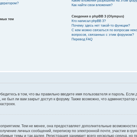
Какие вложения разрешены на этом фор
одератором?
Как найти свои вложения?
Сведения о phpBB 3 (Olympus)
емых тем
Кто написал phpBB 3?
Почему здесь нет такой-то функции?
С кем можно связаться по вопросам нек
вопросов, связанных с этим форумом?
Перевод FAQ
убедитесь в том, что вы правильно вводите имя пользователя и пароль. Если 
 не был ли вам закрыт доступ к форуму. Также возможно, что администрато
настроек.
роприятием. Тем не менее, она предоставляет дополнительные возможности
 получение личных сообщений, переписку по электронной почте, участие в гру
юбимые темы и так далее. Регистрация занимает всего несколько секунд, но