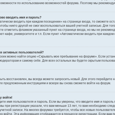
озможности по использованию возможностей форума. Поэтому мы рекомендуе
ово вводить имя и пароль?
атически входить при каждом посещении» на странице входа, то сможете ос
 чтобы никто другой не смог воспользоваться вашей учетной записью. Для тог
ете отметить флажком указанный пункт на странице входа, но мы не рекомен
т-кафе, университете и т.п. Если пункт «Автоматически входить при каждом п
ске активных пользователей?
троек можно найти опцию «Скрывать мое пребывание на форуме». Если устан
модераторам и самому себе. Для всех остальных вы будете скрытым пользов
быть восстановлен, вы всегда можете запросить новый. Для этого перейдите н
те предложенным инструкциям и вскоре вы снова сможете войти на форум.
у войти!
ите имя пользователя и пароль. Если вы уверены, что вводите имя и пароль 
вы при регистрации указали, что вам меньше 13 лет, то вам необходимо след
я учетной записи. На многих форумах требуется, чтобы все новые пользовате
 них войти. Эта информация отображается в процессе регистрации. Если вам