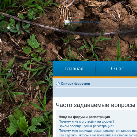
Главная
О нас
Список форумов
Часто задаваемые вопросы
Вход на форум и регистрация
Почему я не могу войти на форум?
Зачем вообще нужна регистрация?
Почему мне периодически приходится заново вво
Как сделать, чтобы я не появлялся в списке акт