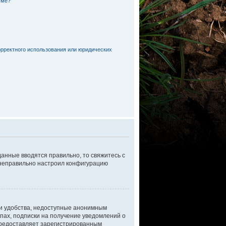
уме?
орректного использования или юридических
данные вводятся правильно, то свяжитесь с
р неправильно настроил конфигурацию
 и удобства, недоступные анонимным
ппах, подписки на получение уведомлений о
 предоставляет зарегистрированным