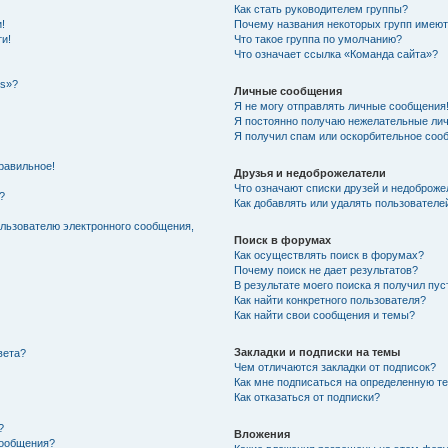
Как стать руководителем группы?
!
Почему названия некоторых групп имеют
ти!
Что такое группа по умолчанию?
Что означает ссылка «Команда сайта»?
es»?
Личные сообщения
Я не могу отправлять личные сообщения
Я постоянно получаю нежелательные ли
Я получил спам или оскорбительное соо
равильное!
Друзья и недоброжелатели
Что означают списки друзей и недоброже
?
Как добавлять или удалять пользователе
ользователю электронного сообщения,
Поиск в форумах
Как осуществлять поиск в форумах?
Почему поиск не дает результатов?
В результате моего поиска я получил пус
Как найти конкретного пользователя?
Как найти свои сообщения и темы?
Закладки и подписки на темы
вета?
Чем отличаются закладки от подписок?
Как мне подписаться на определенную т
Как отказаться от подписки?
?
Вложения
сообщения?