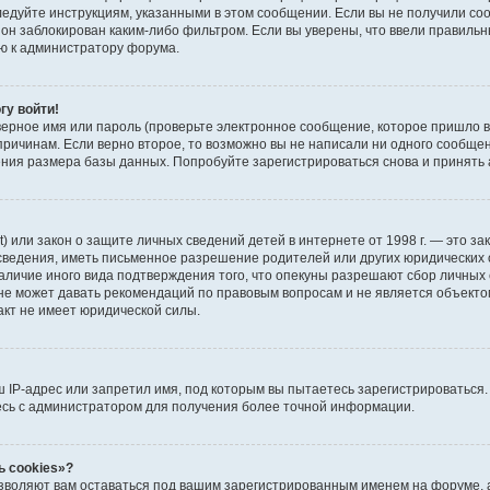
ледуйте инструкциям, указанными в этом сообщении. Если вы не получили со
 он заблокирован каким-либо фильтром. Если вы уверены, что ввели правиль
ью к администратору форума.
гу войти!
ерное имя или пароль (проверьте электронное сообщение, которое пришло в
причинам. Если верно второе, то возможно вы не написали ни одного сообще
ия размера базы данных. Попробуйте зарегистрироваться снова и принять а
 Act) или закон о защите личных сведений детей в интернете от 1998 г. — это
ведения, иметь письменное разрешение родителей или других юридических о
аличие иного вида подтверждения того, что опекуны разрешают сбор личных 
 не может давать рекомендаций по правовым вопросам и не является объект
акт не имеет юридической силы.
IP-адрес или запретил имя, под которым вы пытаетесь зарегистрироваться.
есь с администратором для получения более точной информации.
ь cookies»?
озволяют вам оставаться под вашим зарегистрированным именем на форуме, а