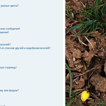
 разные цвета?
!
чные сообщения!
бщение!
лателей?
й из списков друзей и недоброжелателей?
тую страницу!
ему или форум?