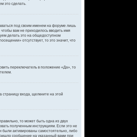
м это сделать.
таваться под своим именем на форуме лишь
о чтобы вам не приходилось вводить имя
дуем делать это на общедоступном
осещении» отсутствует, то это значит, что
овить переключатель в положение «Да», то
ателем.
а страницу входа, щелкните на этой
правильно, то может быть одна из двух
овать полученным инструкциям. Если это не
ли были активированы самостоятельно, либо
 пришло сообщение на указанный вами при