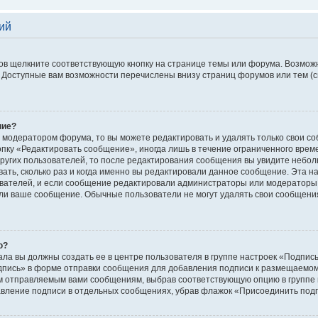
ий
ов щелкните соответствующую кнопку на странице темы или форума. Возможн
 Доступные вам возможности перечислены внизу страниц форумов или тем (
ние?
 модератором форума, то вы можете редактировать и удалять только свои с
опку «Редактировать сообщение», иногда лишь в течение ограниченного врем
ругих пользователей, то после редактирования сообщения вы увидите небо
ать, сколько раз и когда именно вы редактировали данное сообщение. Эта на
вателей, и если сообщение редактировали администраторы или модераторы. 
ли ваше сообщение. Обычные пользователи не могут удалять свои сообщения
ю?
ала вы должны создать ее в центре пользователя в группе настроек «Подпис
дпись» в форме отправки сообщения для добавления подписи к размещаемом
ем отправляемым вами сообщениям, выбрав соответствующую опцию в группе
авление подписи в отдельных сообщениях, убрав флажок «Присоединить под