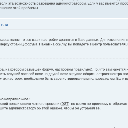
если эта возможность разрешена администратором. Если у вас имеются проб
решении этой проблемы.
теля
ьзователем, то все ваши настройки хранятся в базе данных. Для изменения 
верху страниц форума. Нажав на ссылку, вы попадете в центр пользователя, 
ра, на котором размещен форум, настроены правильно). То, что вам кажется
ить текущий часовой пояс на другой пояс в группе общих настроек центра п
других настроек, необходимо быть зарегистрированным пользователем. Если в
вно неправильное!
совой пояс и опцию летнего времени (
DST
), но время по-прежнему отображает
щите администратору об этой ошибке, чтобы он устранил ее.