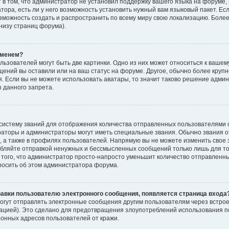
в том, что администратор не установил поддержку вашего языка на форуме,
ора, есть ли у него возможность установить нужный вам языковый пакет. Если
озможность создать и распространить по всему миру свою локализацию. Бо
внизу страниц форума).
именем?
ьзователей могут быть две картинки. Одно из них может относиться к вашему
бщений вы оставили или на ваш статус на форуме. Другое, обычно более круп
. Если вы не можете использовать аватары, то значит таково решение админ
 данного запрета.
систему званий для отображения количества отправленных пользователями 
раторы и администраторы могут иметь специальные звания. Обычно звания 
 а также в профилях пользователей. Напрямую вы не можете изменить свое 
бляйте отправкой ненужных и бессмысленных сообщений только лишь для тог
ого, что администратор просто-напросто уменьшит количество отправленны
просить об этом администратора форума.
равки пользователю электронного сообщения, появляется страница входа
огут отправлять электронные сообщения другим пользователям через встро
цией). Это сделано для предотвращения злоупотреблений использования 
ронных адресов пользователей от кражи.