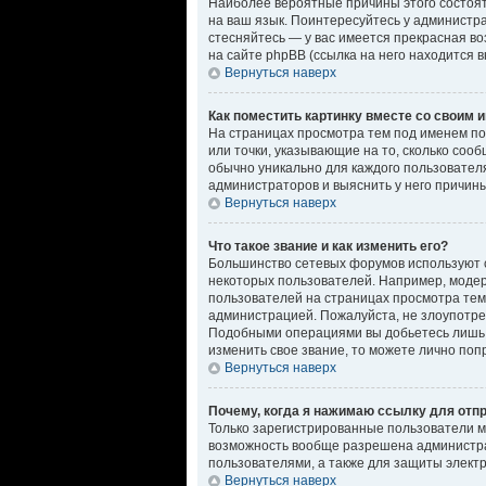
Наиболее вероятные причины этого состоят 
на ваш язык. Поинтересуйтесь у администрат
стесняйтесь — у вас имеется прекрасная в
на сайте phpBB (ссылка на него находится 
Вернуться наверх
Как поместить картинку вместе со своим 
На страницах просмотра тем под именем пол
или точки, указывающие на то, сколько соо
обычно уникально для каждого пользователя
администраторов и выяснить у него причины
Вернуться наверх
Что такое звание и как изменить его?
Большинство сетевых форумов используют 
некоторых пользователей. Например, моде
пользователей на страницах просмотра тем,
администрацией. Пожалуйста, не злоупотре
Подобными операциями вы добьетесь лишь т
изменить свое звание, то можете лично по
Вернуться наверх
Почему, когда я нажимаю ссылку для отп
Только зарегистрированные пользователи м
возможность вообще разрешена администра
пользователями, а также для защиты элект
Вернуться наверх