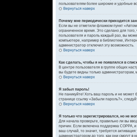
пользователям более широкие и удобные в
Вернуться наверх
Почему мне периодически приходится зан
Если вы не отметили флажком пункт «Автом
ограниченное время. Это сделано для того,
пользователя и пароль каждый раз, вы мож
компьютере, например в библиотеке, Интерне
администратор отключил эту возможность.
Вернуться наверх
Как сделать, чтобы я не появлялся в спи
В центре пользователя в группе общих нас
вы будете видны только администраторам, 
Вернуться наверх
Я забыл пароль!
Не паникуйте! Хоть ваш пароль и не может 
странице ссылку «Забыли пароль?», следуй
Вернуться наверх
Я только что зарегистрировался, но не мог
Для начала проверьте, правильно ли вы ввод
причин. Если включена поддержка COPPA, и 
ваш случай, то значит, требуется активаци
администратором до того, как они смогут в