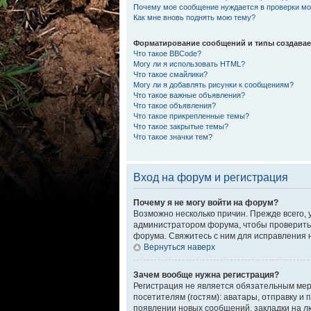
Почему мое сообщение нуждается в проверки м
Как мне вновь поднять мою тему?
Форматирование сообщений и типы создава
Что такое BBCode?
Могу ли я использовать HTML?
Что такое смайлики?
Могу ли я добавлять рисунки к сообщениям?
Что такое важные объявления?
Что такое объявления?
Что такое прикрепленные темы?
Что такое закрытые темы?
Что такое значки тем?
Вход на форум и регистрация
Почему я не могу войти на форум?
Возможно несколько причин. Прежде всего, 
администратором форума, чтобы проверить,
форума. Свяжитесь с ним для исправления 
Вернуться наверх
Зачем вообще нужна регистрация?
Регистрация не является обязательным ме
посетителям (гостям): аватары, отправку и
появлении новых сообщений, закладки на л