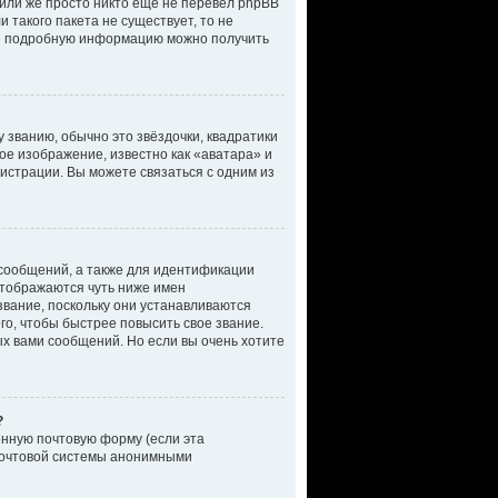
 или же просто никто еще не перевел phpBB
 такого пакета не существует, то не
лее подробную информацию можно получить
 званию, обычно это звёздочки, квадратики
ное изображение, известно как «аватара» и
истрации. Вы можете связаться с одним из
сообщений, а также для идентификации
отображаются чуть ниже имен
звание, поскольку они устанавливаются
о, чтобы быстрее повысить свое звание.
х вами сообщений. Но если вы очень хотите
?
енную почтовую форму (если эта
почтовой системы анонимными