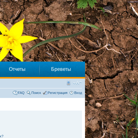
Отчеты
Бреветы
FAQ
Поиск
Регистрация
Вход
х?