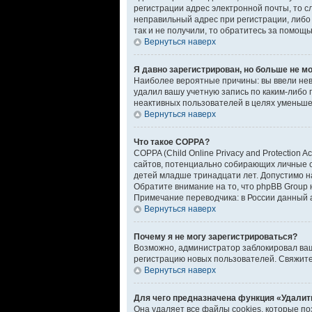
регистрации адрес электронной почты, то с
неправильный адрес при регистрации, либо
так и не получили, то обратитесь за помощ
Вернуться наверх
Я давно зарегистрирован, но больше не мо
Наиболее вероятные причины: вы ввели нев
удалил вашу учетную запись по каким-либо 
неактивных пользователей в целях уменьшен
Вернуться наверх
Что такое COPPA?
COPPA (Child Online Privacy and Protection
сайтов, потенциально собирающих личные с
детей младше тринадцати лет. Допустимо н
Обратите внимание на то, что phpBB Group
Примечание переводчика: в России данный 
Вернуться наверх
Почему я не могу зарегистрироваться?
Возможно, администратор заблокировал ваш 
регистрацию новых пользователей. Свяжит
Вернуться наверх
Для чего предназначена функция «Удалит
Она удаляет все файлы cookies, которые п