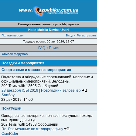
Велодвижение, велоспорт в Мариуполе
Hello Mobile Device User!
Полная версия
Вход
•
Регистрация
Текущее время: 06 авг 2026, 17:07
FAQ
•
Поиск
Список форумов
Поездки и мероприятия
Спортивные и массовые мероприятия
Подготовка и обсуждение соревнований, массовых и
официальных мероприятий. Велодень.
299 Темы with 13595 Сообщений
28 декабря [СБ] 2019 | Новогодний веловечер
SanSay
23 дек 2019, 14:00
Покатушки
Однодневные, вечерние, ночные покатушки, походы
выходного дня и т.д.
202 Темы with 14353 Сообщений
Re: Разъездные по желдорграфику
OsmRider